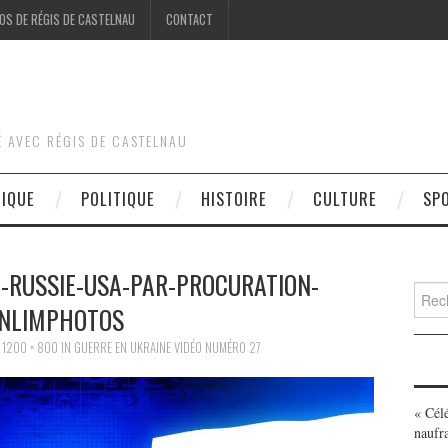
OS DE RÉGIS DE CASTELNAU
CONTACT
É AVEC RÉGIS DE CASTELNAU
DIQUE
POLITIQUE
HISTOIRE
CULTURE
SP
-RUSSIE-USA-PAR-PROCURATION-
Searc
NLIMPHOTOS
for:
T
1200 × 800
IN
GUERRE EN UKRAINE VIDÉO NUMÉRO 27
« Cél
naufr