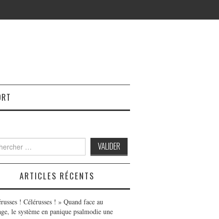
ORT
h
ARTICLES RÉCENTS
érusses ! Célérusses ! » Quand face au
age, le système en panique psalmodie une