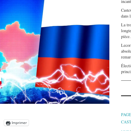
incan
Caste
dans l
La tr
longte
pièce.
Lecor
absolu
remar
Électi
princi
PAGE
CAS
Imprimer