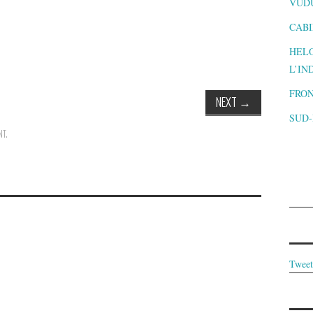
VUD
CABI
HELO
L’IN
FRON
NEXT
→
SUD
NT
.
Tweet