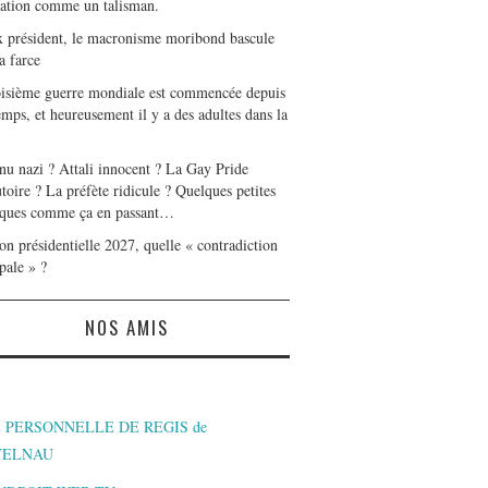
tation comme un talisman.
x président, le macronisme moribond bascule
a farce
oisième guerre mondiale est commencée depuis
mps, et heureusement il y a des adultes dans la
nu nazi ? Attali innocent ? La Gay Pride
toire ? La préfète ridicule ? Quelques petites
ques comme ça en passant…
on présidentielle 2027, quelle « contradiction
pale » ?
NOS AMIS
 PERSONNELLE DE REGIS de
TELNAU