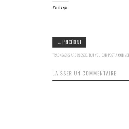
J’aime ça :
←
PRECÉDENT
TRACKBACKS ARE CLOSED, BUT YOU CAN
POST A COMME
LAISSER UN COMMENTAIRE