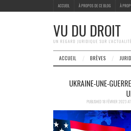
ACCUEIL
À PROPOS DE CE BLOG
À PROP
VU DU DROIT
UN REGARD JURIDIQUE SUR L'ACTUALIT
ACCUEIL
BRÈVES
JURI
UKRAINE-UNE-GUERRE
U
PUBLISHED
18 FÉVRIER 2023
A