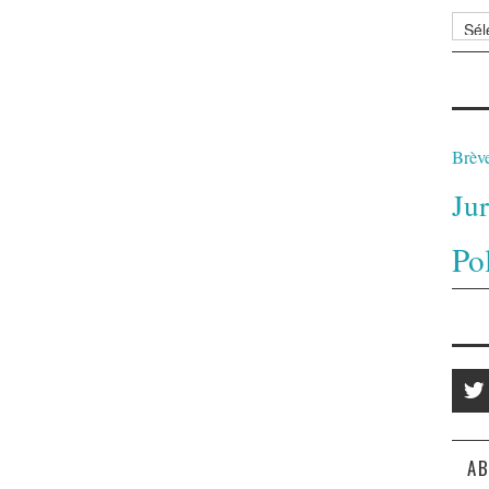
Archi
Brèv
Ju
Po
AB