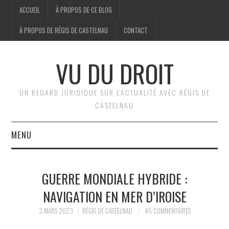
ACCUEIL
À PROPOS DE CE BLOG
À PROPOS DE RÉGIS DE CASTELNAU
CONTACT
VU DU DROIT
UN REGARD JURIDIQUE SUR L'ACTUALITÉ AVEC RÉGIS DE
CASTELNAU
MENU
ACCUEIL
GUERRE MONDIALE HYBRIDE :
BRÈVES
NAVIGATION EN MER D’IROISE
JURIDIQUE
3 MARS 2023
RÉGIS DE CASTELNAU
45 COMMENTAIRES