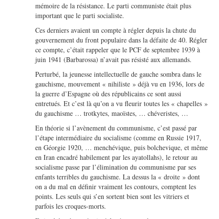
mémoire de la résistance. Le parti communiste était plus
important que le parti socialiste.
Ces derniers avaient un compte à régler depuis la chute du
gouvernement du front populaire dans la défaite de 40. Régler
ce compte, c’était rappeler que le PCF de septembre 1939 à
juin 1941 (Barbarossa) n’avait pas résisté aux allemands.
Perturbé, la jeunesse intellectuelle de gauche sombra dans le
gauchisme, mouvement « nihiliste » déjà vu en 1936, lors de
la guerre d’Espagne où des républicains ce sont aussi
entretués. Et c’est là qu’on a vu fleurir toutes les « chapelles »
du gauchisme … trotkytes, maoïstes, … chéveristes, …
En théorie si l’avènement du communisme, c’est passé par
l’étape intermédiaire du socialisme (comme en Russie 1917,
en Géorgie 1920, … menchévique, puis bolchevique, et même
en Iran encadré habilement par les ayatollahs), le retour au
socialisme passe par l’élimination du communisme par ses
enfants terribles du gauchisme. La dessus la « droite » dont
on a du mal en définir vraiment les contours, comptent les
points. Les seuls qui s’en sortent bien sont les vitriers et
parfois les croques-morts.