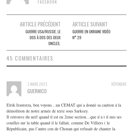
FACEBOOK
Post
ARTICLE PRÉCÉDENT
ARTICLE SUIVANT
navigation
GUERRE USA/RUSSIE, LE
GUERRE EN UKRAINE VIDÉO
DOS À DOS DES DEUX
N° 29
ONCLES.
45 COMMENTAIRES
3 MARS 2023
RÉPONDRE
GUERNICO
Elrik Irastorza, ben voyons…un CEMAT qui a donné sa caution à la
démolition de notre armée de terre sous Sarkozy.
Il retrouve du nerf quand il est en 2eme section…que n’a t il mis ses
couilles sur la table quand il le fallait, comme De Villiers ( le
Républicain, pas l’autre con de Chouan qui refusait de chanter la