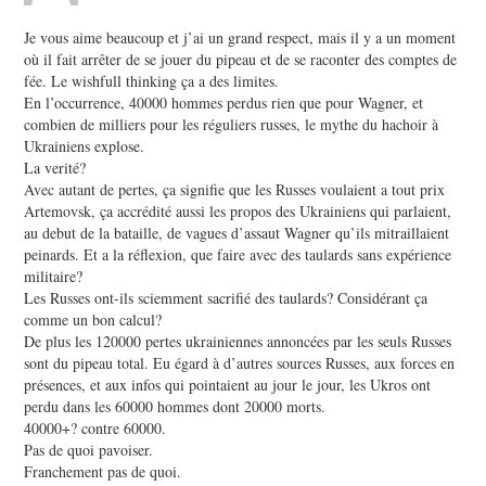
Je vous aime beaucoup et j’ai un grand respect, mais il y a un moment
où il fait arrêter de se jouer du pipeau et de se raconter des comptes de
fée. Le wishfull thinking ça a des limites.
En l’occurrence, 40000 hommes perdus rien que pour Wagner, et
combien de milliers pour les réguliers russes, le mythe du hachoir à
Ukrainiens explose.
La verité?
Avec autant de pertes, ça signifie que les Russes voulaient a tout prix
Artemovsk, ça accrédité aussi les propos des Ukrainiens qui parlaient,
au debut de la bataille, de vagues d’assaut Wagner qu’ils mitraillaient
peinards. Et a la réflexion, que faire avec des taulards sans expérience
militaire?
Les Russes ont-ils sciemment sacrifié des taulards? Considérant ça
comme un bon calcul?
De plus les 120000 pertes ukrainiennes annoncées par les seuls Russes
sont du pipeau total. Eu égard à d’autres sources Russes, aux forces en
présences, et aux infos qui pointaient au jour le jour, les Ukros ont
perdu dans les 60000 hommes dont 20000 morts.
40000+? contre 60000.
Pas de quoi pavoiser.
Franchement pas de quoi.