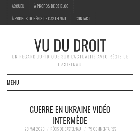
ACCUEIL
À PROPOS DE CE BLOG
À PROPOS DE RÉGIS DE CASTELNAU
CONTACT
VU DU DROIT
UN REGARD JURIDIQUE SUR L'ACTUALITÉ AVEC RÉGIS DE
CASTELNAU
MENU
ACCUEIL
GUERRE EN UKRAINE VIDÉO
BRÈVES
INTERMÈDE
JURIDIQUE
28 MAI 2023
RÉGIS DE CASTELNAU
79 COMMENTAIRES