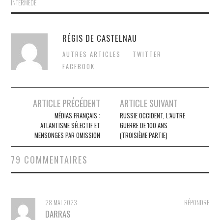
INTERMÈDE
RÉGIS DE CASTELNAU
AUTRES ARTICLES
TWITTER
FACEBOOK
Post
ARTICLE PRÉCÉDENT
ARTICLE SUIVANT
navigation
MÉDIAS FRANÇAIS :
RUSSIE OCCIDENT, L’AUTRE
ATLANTISME SÉLECTIF ET
GUERRE DE 100 ANS
MENSONGES PAR OMISSION
(TROISIÈME PARTIE)
79 COMMENTAIRES
28 MAI 2023
RÉPONDRE
DARRAS