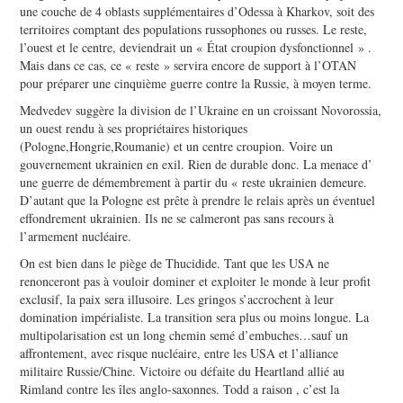
une couche de 4 oblasts supplémentaires d’Odessa à Kharkov, soit des
territoires comptant des populations russophones ou russes. Le reste,
l’ouest et le centre, deviendrait un « État croupion dysfonctionnel » .
Mais dans ce cas, ce « reste » servira encore de support à l’OTAN
pour préparer une cinquième guerre contre la Russie, à moyen terme.
Medvedev suggère la division de l’Ukraine en un croissant Novorossia,
un ouest rendu à ses propriétaires historiques
(Pologne,Hongrie,Roumanie) et un centre croupion. Voire un
gouvernement ukrainien en exil. Rien de durable donc. La menace d’
une guerre de démembrement à partir du « reste ukrainien demeure.
D’autant que la Pologne est prête à prendre le relais après un éventuel
effondrement ukrainien. Ils ne se calmeront pas sans recours à
l’armement nucléaire.
On est bien dans le piège de Thucidide. Tant que les USA ne
renonceront pas à vouloir dominer et exploiter le monde à leur profit
exclusif, la paix sera illusoire. Les gringos s’accrochent à leur
domination impérialiste. La transition sera plus ou moins longue. La
multipolarisation est un long chemin semé d’embuches…sauf un
affrontement, avec risque nucléaire, entre les USA et l’alliance
militaire Russie/Chine. Victoire ou défaite du Heartland allié au
Rimland contre les îles anglo-saxonnes. Todd a raison , c’est la