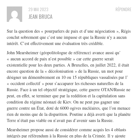
29 MAI 2023
RÉPONDRE
JEAN BRUCA
Sur la question des « pourparlers de paix et d’une négociation », Régis
conclut sobrement que c’est une impasse et que la Russie n’y a aucun
intérêt. C’est effectivement une évaluation très crédible.
John Mearsheimer (géopolitologue de référence) avance aussi qu’
« aucun accord de paix n’est possible » car cette guerre serait
existentielle pour les deux parties. A Bruxelles, en juillet 2022, il était
encore question de la « décolonisation » de la Russie, un mot pour
désigner un démembrement en 10 ou 15 républiques vassalisées par l’
« occident collectif » pour s’accaparer les richesses naturelles de la
Russie. Face à un tel objectif stratégique, cette guerre OTAN/Russie ne
peut, en effet, se terminer que par la reddition et la capitulation sans
condition du régime néonazi de Kiev. On ne peut pas gagner une
guerre contre un État, doté de 6000 ogives nucléaires, que l’on menace
rien de moins que de la disparition. Poutine a déjà averti que la planète
Terre n’était pas viable ou n’avait pas d’avenir sans la Russie.
Mearsheimer propose aussi de considérer comme acquis les 4 oblasts
intégrés par référendum à la Russie en plus de la Crimée. Il y ajoute