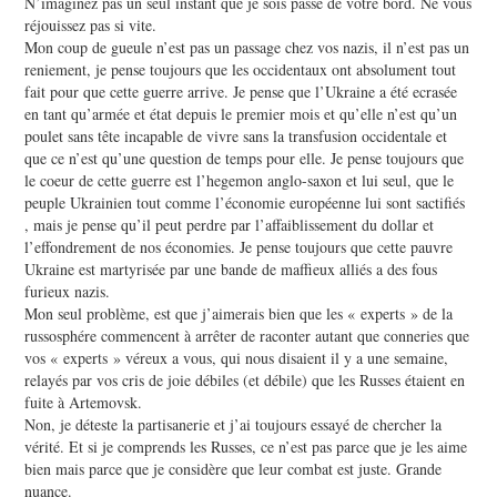
N’imaginez pas un seul instant que je sois passé de votre bord. Ne vous
réjouissez pas si vite.
Mon coup de gueule n’est pas un passage chez vos nazis, il n’est pas un
reniement, je pense toujours que les occidentaux ont absolument tout
fait pour que cette guerre arrive. Je pense que l’Ukraine a été ecrasée
en tant qu’armée et état depuis le premier mois et qu’elle n’est qu’un
poulet sans tête incapable de vivre sans la transfusion occidentale et
que ce n’est qu’une question de temps pour elle. Je pense toujours que
le coeur de cette guerre est l’hegemon anglo-saxon et lui seul, que le
peuple Ukrainien tout comme l’économie européenne lui sont sactifiés
, mais je pense qu’il peut perdre par l’affaiblissement du dollar et
l’effondrement de nos économies. Je pense toujours que cette pauvre
Ukraine est martyrisée par une bande de maffieux alliés a des fous
furieux nazis.
Mon seul problème, est que j’aimerais bien que les « experts » de la
russosphére commencent à arrêter de raconter autant que conneries que
vos « experts » véreux a vous, qui nous disaient il y a une semaine,
relayés par vos cris de joie débiles (et débile) que les Russes étaient en
fuite à Artemovsk.
Non, je déteste la partisanerie et j’ai toujours essayé de chercher la
vérité. Et si je comprends les Russes, ce n’est pas parce que je les aime
bien mais parce que je considère que leur combat est juste. Grande
nuance.