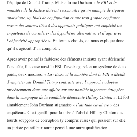
l’équipe de Donald Trump. Mais affirme Durham «
le FBI et le
ministère de la Justice doivent reconnaître qu’un manque de rigueur
analytique, un biais de confirmation et une trop grande confiance
envers des sources liées à des opposants politiques ont empêché les
enquêteurs de considérer des hypothèses alternatives et d’agir avec
l’objectivité appropriée
». En termes choisis, on nous explique donc
qu’il s’agissait d’un complot…
Après avoir pointé la faiblesse des éléments initiaux ayant déclenché
l’enquête, il accuse aussi le FBI d’avoir agi selon un système de deux
poids, deux mesures. «
La vitesse et la manière dont le FBI a décidé
d’enquêter sur Donald Trump contraste avec l’approche adoptée
précédemment dans une affaire sur une possible ingérence étrangère
dans la campagne de la candidate démocrate Hillary Clinton
». Et fort
aimablement John Durham stigmatise «
l’attitude cavalière
» des
enquêteurs. C’est gentil, pour la mise à l’abri d’Hillary Clinton des
lourds soupçons de corruption (y compris russe) qui pesaient sur elle,
un juriste pointilleux aurait pensé à une autre qualification…