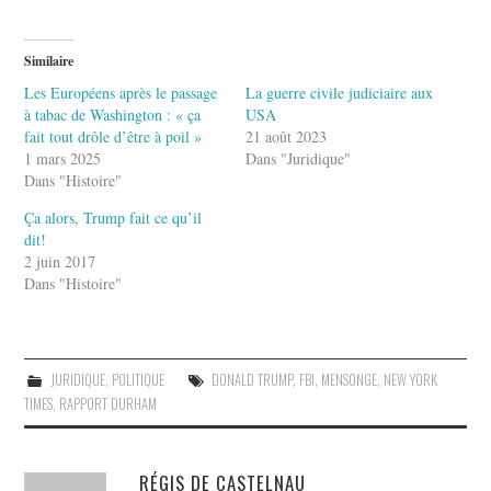
Similaire
Les Européens après le passage
La guerre civile judiciaire aux
à tabac de Washington : « ça
USA
fait tout drôle d’être à poil »
21 août 2023
1 mars 2025
Dans "Juridique"
Dans "Histoire"
Ça alors, Trump fait ce qu’il
dit!
2 juin 2017
Dans "Histoire"
JURIDIQUE
,
POLITIQUE
DONALD TRUMP
,
FBI
,
MENSONGE
,
NEW YORK
TIMES
,
RAPPORT DURHAM
RÉGIS DE CASTELNAU