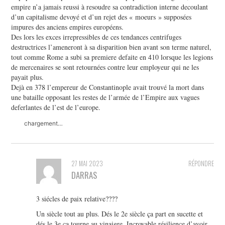
empire n’a jamais reussi à resoudre sa contradiction interne decoulant
d’un capitalisme devoyé et d’un rejet des « moeurs » supposées
impures des anciens empires européens.
Des lors les exces irrepressibles de ces tendances centrifuges
destructrices l’ameneront à sa disparition bien avant son terme naturel,
tout comme Rome a subi sa premiere defaite en 410 lorsque les legions
de mercenaires se sont retournées contre leur employeur qui ne les
payait plus.
Dejà en 378 l’empereur de Constantinople avait trouvé la mort dans
une bataille opposant les restes de l’armée de l’Empire aux vagues
deferlantes de l’est de l’europe.
chargement…
27 MAI 2023
RÉPONDRE
DARRAS
3 siécles de paix relative????
Un siècle tout au plus. Dés le 2e siècle ça part en sucette et
dés le 3e ça tourne au vinaigre. Incroyable résilience d’avoir