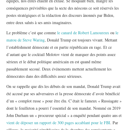
équipes, nos élites étaient en extase. Se moquant bien, malgré les
conséquences prévisibles que la secte des néocons ce soit réservés les
postes stratégiques et la rédaction des discours ânonnés par Biden,
entre deux saluts à ses amis imaginaires.
Le problème c’est que comme
le canard de Robert Lamoureux
ou
le
matou de Steve Waring
, Donald Trump est toujours vivant. Mettant
l’establishment démocrate et en partie républicain en rage. Et ce
d’autant que le cocktail Molotov vient de marquer des points assez
sérieux et le débat politique américain en est quand même
passablement secoué. Deux événements mettent actuellement les
démocrates dans des difficultés assez sérieuses.
On se rappelle que dès les débuts de son mandat, Donald Trump avait
été accusé par ses adversaires et la presse démocrate d’avoir bénéficié
d’un « complot russe » pour être élu. C’était le fameux « Russiagate »
dont le feuilleton a pourri l’essentiel de son mandat. Nommé en 2019
John Durham un « procureur spécial » a enquêté pendant quatre ans et
vient de déposer un rapport de 300 pages accablant pour le FBI
. Par
ailleurs, la majorité républicaine de la chambre des représentants a