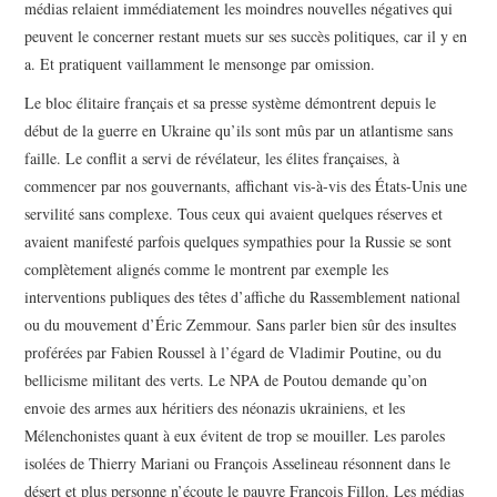
médias relaient immédiatement les moindres nouvelles négatives qui
peuvent le concerner restant muets sur ses succès politiques, car il y en
a. Et pratiquent vaillamment le mensonge par omission.
Le bloc élitaire français et sa presse système démontrent depuis le
début de la guerre en Ukraine qu’ils sont mûs par un atlantisme sans
faille. Le conflit a servi de révélateur, les élites françaises, à
commencer par nos gouvernants, affichant vis-à-vis des États-Unis une
servilité sans complexe. Tous ceux qui avaient quelques réserves et
avaient manifesté parfois quelques sympathies pour la Russie se sont
complètement alignés comme le montrent par exemple les
interventions publiques des têtes d’affiche du Rassemblement national
ou du mouvement d’Éric Zemmour. Sans parler bien sûr des insultes
proférées par Fabien Roussel à l’égard de Vladimir Poutine, ou du
bellicisme militant des verts. Le NPA de Poutou demande qu’on
envoie des armes aux héritiers des néonazis ukrainiens, et les
Mélenchonistes quant à eux évitent de trop se mouiller. Les paroles
isolées de Thierry Mariani ou François Asselineau résonnent dans le
désert et plus personne n’écoute le pauvre François Fillon. Les médias