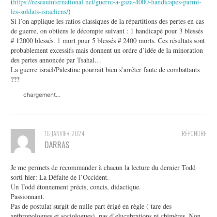
(
https://reseauinternational.net/guerre-a-gaza-4000-handicapes-parmi-
les-soldats-israeliens/
)
Si l’on applique les ratios classiques de la répartitions des pertes en cas
de guerre, on obtiens le décompte suivant : 1 handicapé pour 3 blessés
# 12000 blessés. 1 mort pour 5 blessés # 2400 morts. Ces résultats sont
probablement excessifs mais donnent un ordre d’idée de la minoration
des pertes annoncée par Tsahal…
La guerre israël/Palestine pourrait bien s’arrêter faute de combattants
???
chargement…
16 JANVIER 2024
RÉPONDRE
DARRAS
Je me permets de recommander à chacun la lecture du dernier Todd
sorti hier: La Défaite de l’Occident.
Un Todd étonnement précis, concis, didactique.
Passionnant.
Pas de postulat surgit de nulle part érigé en règle ( tare des
anthropologues et sociologues), pas d’elucubrations ni chimères. Non,