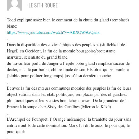
LE SITH ROUGE
Todd explique assez bien le comment de la chute du gland (remplacé)
blanc:
https://www.youtube.com/watch?v=ARXOWAGQank
.
Dans la disparition des « vies éthiques des peuples » (sittlichkeit de
Hegel) en Occident, la fin de la morale bourgeoise/protestante,
marxiste, scientiste du grand blanc,
du travailleur poilu de Jünger à l’épilé bobo gland remplacé suceur de
dealer, enculé par barbu, chiure finale de son Histoire, qui se branlera
(biobio pour polluer longtemps) jusqu’à sa dernière couche.
.
Et avec la fin des mœurs communes morales des peuples la fin de leurs
objectivations dans les états politiques, remplacés par des oligarchies
ploutocratiques et leurs castes bonniches crasses. De la grandeur de la
France à la soupe chez Sissy des Caraïbes (Micron le Kéké).
.
L’Archipel de Fourquet, l’Orange mécanique, la branlette du jouir sans
entrave outils de cette domination. Marx lui dit le aussi le pour qui, le
pour quoi:
.