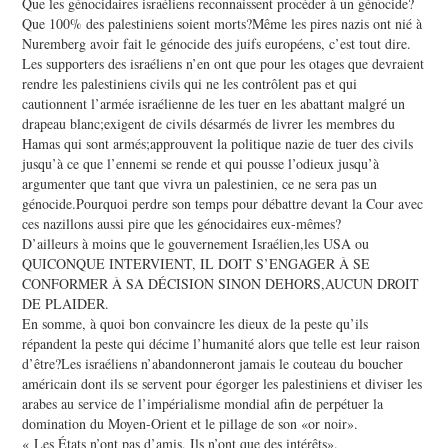
Que les génocidaires israéliens reconnaissent procéder à un génocide?
Que 100% des palestiniens soient morts?Même les pires nazis ont nié à
Nuremberg avoir fait le génocide des juifs européens, c’est tout dire.
Les supporters des israéliens n’en ont que pour les otages que devraient
rendre les palestiniens civils qui ne les contrôlent pas et qui
cautionnent l’armée israélienne de les tuer en les abattant malgré un
drapeau blanc;exigent de civils désarmés de livrer les membres du
Hamas qui sont armés;approuvent la politique nazie de tuer des civils
jusqu’à ce que l’ennemi se rende et qui pousse l’odieux jusqu’à
argumenter que tant que vivra un palestinien, ce ne sera pas un
génocide.Pourquoi perdre son temps pour débattre devant la Cour avec
ces nazillons aussi pire que les génocidaires eux-mêmes?
D’ailleurs à moins que le gouvernement Israélien,les USA ou
QUICONQUE INTERVIENT, IL DOIT S’ENGAGER À SE
CONFORMER À SA DÉCISION SINON DEHORS,AUCUN DROIT
DE PLAIDER.
En somme, à quoi bon convaincre les dieux de la peste qu’ils
répandent la peste qui décime l’humanité alors que telle est leur raison
d’être?Les israéliens n’abandonneront jamais le couteau du boucher
américain dont ils se servent pour égorger les palestiniens et diviser les
arabes au service de l’impérialisme mondial afin de perpétuer la
domination du Moyen-Orient et le pillage de son «or noir».
« Les États n’ont pas d’amis, Ils n’ont que des intérêts».