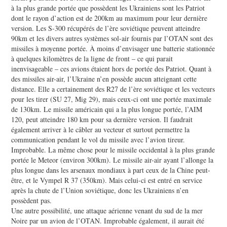
à la plus grande portée que possèdent les Ukrainiens sont les Patriot
dont le rayon d’action est de 200km au maximum pour leur dernière
version. Les S-300 récupérés de l’ère soviétique peuvent atteindre
90km et les divers autres systèmes sol-air fournis par l’OTAN sont des
missiles à moyenne portée. À moins d’envisager une batterie stationnée
à quelques kilomètres de la ligne de front – ce qui parait
inenvisageable – ces avions étaient hors de portée des Patriot. Quant à
des missiles air-air, l’Ukraine n’en possède aucun atteignant cette
distance. Elle a certainement des R27 de l’ère soviétique et les vecteurs
pour les tirer (SU 27, Mig 29), mais ceux-ci ont une portée maximale
de 130km. Le missile américain qui a la plus longue portée, l’AIM
120, peut atteindre 180 km pour sa dernière version. Il faudrait
également arriver à le câbler au vecteur et surtout permettre la
communication pendant le vol du missile avec l’avion tireur.
Improbable. La même chose pour le missile occidental à la plus grande
portée le Meteor (environ 300km). Le missile air-air ayant l’allonge la
plus longue dans les arsenaux mondiaux à part ceux de la Chine peut-
être, et le Vympel R 37 (350km). Mais celui-ci est entré en service
après la chute de l’Union soviétique, donc les Ukrainiens n’en
possèdent pas.
Une autre possibilité, une attaque aérienne venant du sud de la mer
Noire par un avion de l’OTAN. Improbable également, il aurait été