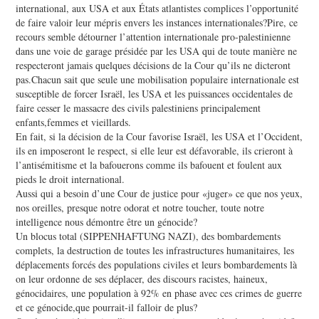
international, aux USA et aux États atlantistes complices l’opportunité
de faire valoir leur mépris envers les instances internationales?Pire, ce
recours semble détourner l’attention internationale pro-palestinienne
dans une voie de garage présidée par les USA qui de toute manière ne
respecteront jamais quelques décisions de la Cour qu’ils ne dicteront
pas.Chacun sait que seule une mobilisation populaire internationale est
susceptible de forcer Israël, les USA et les puissances occidentales de
faire cesser le massacre des civils palestiniens principalement
enfants,femmes et vieillards.
En fait, si la décision de la Cour favorise Israël, les USA et l’Occident,
ils en imposeront le respect, si elle leur est défavorable, ils crieront à
l’antisémitisme et la bafouerons comme ils bafouent et foulent aux
pieds le droit international.
Aussi qui a besoin d’une Cour de justice pour «juger» ce que nos yeux,
nos oreilles, presque notre odorat et notre toucher, toute notre
intelligence nous démontre être un génocide?
Un blocus total (SIPPENHAFTUNG NAZI), des bombardements
complets, la destruction de toutes les infrastructures humanitaires, les
déplacements forcés des populations civiles et leurs bombardements là
on leur ordonne de ses déplacer, des discours racistes, haineux,
génocidaires, une population à 92% en phase avec ces crimes de guerre
et ce génocide,que pourrait-il falloir de plus?