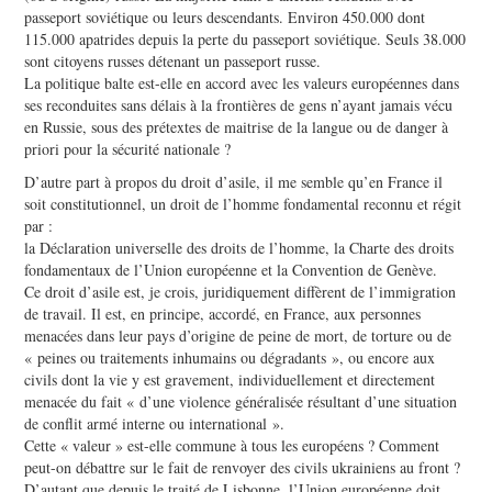
passeport soviétique ou leurs descendants. Environ 450.000 dont
115.000 apatrides depuis la perte du passeport soviétique. Seuls 38.000
sont citoyens russes détenant un passeport russe.
La politique balte est-elle en accord avec les valeurs européennes dans
ses reconduites sans délais à la frontières de gens n’ayant jamais vécu
en Russie, sous des prétextes de maitrise de la langue ou de danger à
priori pour la sécurité nationale ?
D’autre part à propos du droit d’asile, il me semble qu’en France il
soit constitutionnel, un droit de l’homme fondamental reconnu et régit
par :
la Déclaration universelle des droits de l’homme, la Charte des droits
fondamentaux de l’Union européenne et la Convention de Genève.
Ce droit d’asile est, je crois, juridiquement diffèrent de l’immigration
de travail. Il est, en principe, accordé, en France, aux personnes
menacées dans leur pays d’origine de peine de mort, de torture ou de
« peines ou traitements inhumains ou dégradants », ou encore aux
civils dont la vie y est gravement, individuellement et directement
menacée du fait « d’une violence généralisée résultant d’une situation
de conflit armé interne ou international ».
Cette « valeur » est-elle commune à tous les européens ? Comment
peut-on débattre sur le fait de renvoyer des civils ukrainiens au front ?
D’autant que depuis le traité de Lisbonne, l’Union européenne doit