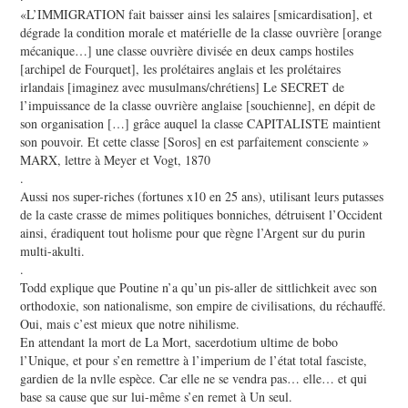
«L’IMMIGRATION fait baisser ainsi les salaires [smicardisation], et
dégrade la condition morale et matérielle de la classe ouvrière [orange
mécanique…] une classe ouvrière divisée en deux camps hostiles
[archipel de Fourquet], les prolétaires anglais et les prolétaires
irlandais [imaginez avec musulmans/chrétiens] Le SECRET de
l’impuissance de la classe ouvrière anglaise [souchienne], en dépit de
son organisation […] grâce auquel la classe CAPITALISTE maintient
son pouvoir. Et cette classe [Soros] en est parfaitement consciente »
MARX, lettre à Meyer et Vogt, 1870
.
Aussi nos super-riches (fortunes x10 en 25 ans), utilisant leurs putasses
de la caste crasse de mimes politiques bonniches, détruisent l’Occident
ainsi, éradiquent tout holisme pour que règne l’Argent sur du purin
multi-akulti.
.
Todd explique que Poutine n’a qu’un pis-aller de sittlichkeit avec son
orthodoxie, son nationalisme, son empire de civilisations, du réchauffé.
Oui, mais c’est mieux que notre nihilisme.
En attendant la mort de La Mort, sacerdotium ultime de bobo
l’Unique, et pour s’en remettre à l’imperium de l’état total fasciste,
gardien de la nvlle espèce. Car elle ne se vendra pas… elle… et qui
base sa cause que sur lui-même s’en remet à Un seul.