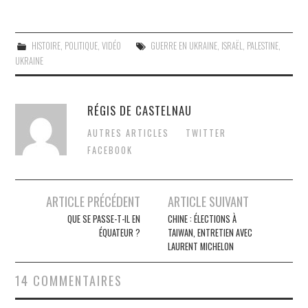
HISTOIRE
,
POLITIQUE
,
VIDÉO
GUERRE EN UKRAINE
,
ISRAËL
,
PALESTINE
,
UKRAINE
RÉGIS DE CASTELNAU
AUTRES ARTICLES
TWITTER
FACEBOOK
Post
ARTICLE PRÉCÉDENT
ARTICLE SUIVANT
navigation
QUE SE PASSE-T-IL EN
CHINE : ÉLECTIONS À
ÉQUATEUR ?
TAIWAN, ENTRETIEN AVEC
LAURENT MICHELON
14 COMMENTAIRES