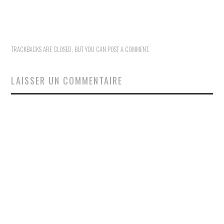
TRACKBACKS ARE CLOSED, BUT YOU CAN
POST A COMMENT
.
LAISSER UN COMMENTAIRE