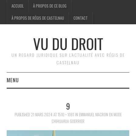
ACCUEIL
À PROPOS DE CE BLOG
À PROPOS DE RÉGIS DE CASTELNAU
CONTACT
VU DU DROIT
UN REGARD JURIDIQUE SUR L'ACTUALITÉ AVEC RÉGIS DE
CASTELNAU
MENU
ACCUEIL
9
BRÈVES
PUBLISHED
21 MARS 2024
AT
1510 × 1081
IN
EMMANUEL MACRON EN MODE
CHIHUAHUA GUERRIER
JURIDIQUE