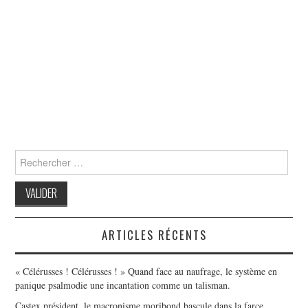
Search
for:
ARTICLES RÉCENTS
« Célérusses ! Célérusses ! » Quand face au naufrage, le système en
panique psalmodie une incantation comme un talisman.
Castex président, le macronisme moribond bascule dans la farce