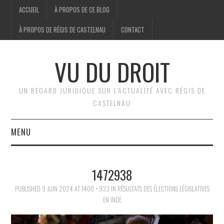
ACCUEIL
À PROPOS DE CE BLOG
À PROPOS DE RÉGIS DE CASTELNAU
CONTACT
VU DU DROIT
UN REGARD JURIDIQUE SUR L'ACTUALITÉ AVEC RÉGIS DE
CASTELNAU
MENU
ACCUEIL
1472938
BRÈVES
PUBLISHED
9 JUIN 2024
AT
1400 × 933
IN
RÉSULTATS DES ÉLECTIONS LÉGISLATIVES
EN INDE
JURIDIQUE