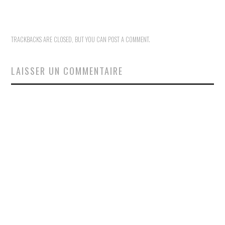
TRACKBACKS ARE CLOSED, BUT YOU CAN
POST A COMMENT
.
LAISSER UN COMMENTAIRE