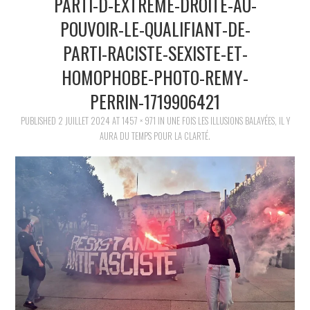
PARTI-D-EXTREME-DROITE-AU-
POLITIQUE
POUVOIR-LE-QUALIFIANT-DE-
HISTOIRE
PARTI-RACISTE-SEXISTE-ET-
HOMOPHOBE-PHOTO-REMY-
CULTURE
PERRIN-1719906421
SPORT
PUBLISHED
2 JUILLET 2024
AT
1457 × 971
IN
UNE FOIS LES ILLUSIONS BALAYÉES, IL Y
AURA DU TEMPS POUR LA CLARTÉ.