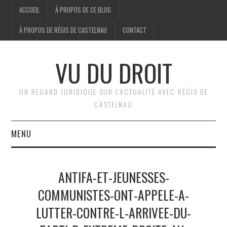
ACCUEIL
À PROPOS DE CE BLOG
À PROPOS DE RÉGIS DE CASTELNAU
CONTACT
VU DU DROIT
UN REGARD JURIDIQUE SUR L'ACTUALITÉ AVEC RÉGIS DE
CASTELNAU
MENU
ACCUEIL
ANTIFA-ET-JEUNESSES-
BRÈVES
COMMUNISTES-ONT-APPELE-A-
LUTTER-CONTRE-L-ARRIVEE-DU-
JURIDIQUE