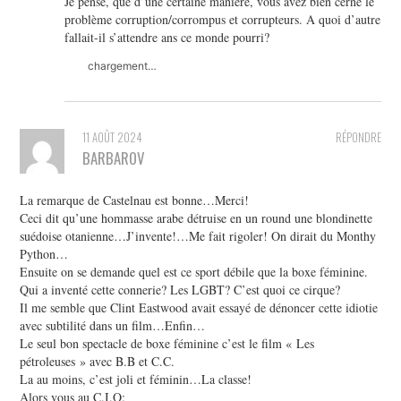
Je pense, que d’une certaine manière, vous avez bien cerné le
problème corruption/corrompus et corrupteurs. A quoi d’autre
fallait-il s’attendre ans ce monde pourri?
chargement…
11 AOÛT 2024
RÉPONDRE
BARBAROV
La remarque de Castelnau est bonne…Merci!
Ceci dit qu’une hommasse arabe détruise en un round une blondinette
suédoise otanienne…J’invente!…Me fait rigoler! On dirait du Monthy
Python…
Ensuite on se demande quel est ce sport débile que la boxe féminine.
Qui a inventé cette connerie? Les LGBT? C’est quoi ce cirque?
Il me semble que Clint Eastwood avait essayé de dénoncer cette idiotie
avec subtilité dans un film…Enfin…
Le seul bon spectacle de boxe féminine c’est le film « Les
pétroleuses » avec B.B et C.C.
La au moins, c’est joli et féminin…La classe!
Alors vous au C.I.O: