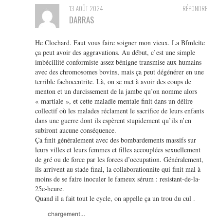
13 AOÛT 2024
RÉPONDRE
DARRAS
He Clochard. Faut vous faire soigner mon vieux. La Bfmlcïte
ça peut avoir des aggravations. Au début, c’est une simple
imbécillité conformiste assez bénigne transmise aux humains
avec des chromosomes bovins, mais ça peut dégénérer en une
terrible fachocentrite. Là, on se met à avoir des coups de
menton et un durcissement de la jambe qu’on nomme alors
« martiale », et cette maladie mentale finit dans un délire
collectif où les malades réclament le sacrifice de leurs enfants
dans une guerre dont ils espèrent stupidement qu’ils n’en
subiront aucune conséquence.
Ça finit généralement avec des bombardements massifs sur
leurs villes et leurs femmes et filles accouplées sexuellement
de gré ou de force par les forces d’occupation. Généralement,
ils arrivent au stade final, la collaborationnite qui finit mal à
moins de se faire inoculer le fameux sérum : resistant-de-la-
25e-heure.
Quand il a fait tout le cycle, on appelle ça un trou du cul .
chargement…