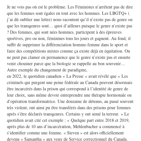
Je ne vois pas où est le problème. Les Féministes n’arrêtent pas de dire
que les femmes sont égales en tout avec les hommes. Les LBGTQ+ (
j’ai dû oublier une lettre) nous racontent qu’il n’existe pas de genre ou
que les transgenres sont… quoi d’ailleurs puisque le genre n’existe pas
? Des femmes, qui sont nées hommes, participent à des épreuves
sportives, pro ou non, féminines tous les jours et gagnent. Au fond, il
suffit de supprimer la différenciation homme-femme dans le sport et
faire des compétitions mixtes comme ça existe déjà en équitation. On
ne peut pas clamer en permanence que le genre n’existe pas et ensuite
venir chouiner parce que la biologie se rappelle au bon souvenir…
Autre exemple du changement de paradigme,
en 2022, le quotidien canadien « La Presse » avait révélé que « Les
criminels qui purgent une peine fédérale au Canada peuvent désormais
être incarcérés dans la prison qui correspond à l’identité de genre de
leur choix, sans même devoir entreprendre une thérapie hormonale ou
d’opération transformatrice. Une douzaine de détenus, au passé souvent
très violent, ont ainsi pu être transférés dans des prisons pour femmes
après s’être déclarés transgenres. Certains y ont semé la terreur. » Le
quotidien avait cité cet exemple : « Quelque part entre 2018 et 2019,
après plus de 10 ans d’incarcération, Mehlenbacher a commencé à
s’identifier comme une femme. « Steven » est alors officiellement
devenu « Samantha » aux yeux de Service correctionnel du Canada.