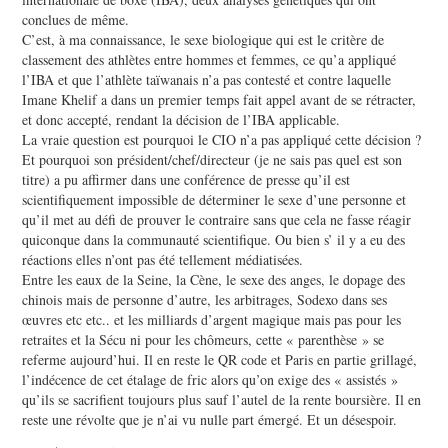
conclues de même.
C’est, à ma connaissance, le sexe biologique qui est le critère de
classement des athlètes entre hommes et femmes, ce qu’a appliqué
l’IBA et que l’athlète taïwanais n’a pas contesté et contre laquelle
Imane Khelif a dans un premier temps fait appel avant de se rétracter,
et donc accepté, rendant la décision de l’IBA applicable.
La vraie question est pourquoi le CIO n’a pas appliqué cette décision ?
Et pourquoi son président/chef/directeur (je ne sais pas quel est son
titre) a pu affirmer dans une conférence de presse qu’il est
scientifiquement impossible de déterminer le sexe d’une personne et
qu’il met au défi de prouver le contraire sans que cela ne fasse réagir
quiconque dans la communauté scientifique. Ou bien s’ il y a eu des
réactions elles n’ont pas été tellement médiatisées.
Entre les eaux de la Seine, la Cène, le sexe des anges, le dopage des
chinois mais de personne d’autre, les arbitrages, Sodexo dans ses
œuvres etc etc.. et les milliards d’argent magique mais pas pour les
retraites et la Sécu ni pour les chômeurs, cette « parenthèse » se
referme aujourd’hui. Il en reste le QR code et Paris en partie grillagé,
l’indécence de cet étalage de fric alors qu’on exige des « assistés »
qu’ils se sacrifient toujours plus sauf l’autel de la rente boursière. Il en
reste une révolte que je n’ai vu nulle part émergé. Et un désespoir.