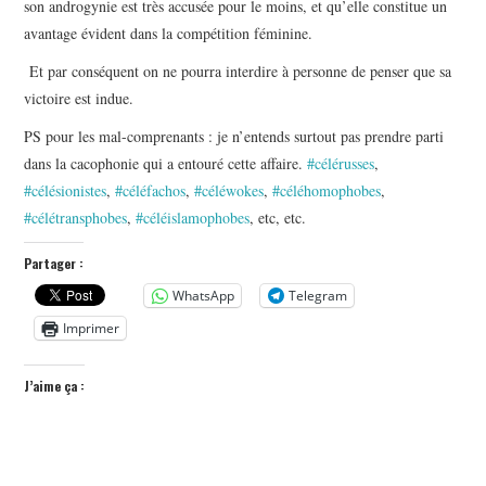
son androgynie est très accusée pour le moins, et qu’elle constitue un
avantage évident dans la compétition féminine.
Et par conséquent on ne pourra interdire à personne de penser que sa
victoire est indue.
PS pour les mal-comprenants : je n’entends surtout pas prendre parti
dans la cacophonie qui a entouré cette affaire.
#célérusses
,
#célésionistes
,
#céléfachos
,
#céléwokes
,
#céléhomophobes
,
#célétransphobes
,
#céléislamophobes
, etc, etc.
Partager :
WhatsApp
Telegram
Imprimer
J’aime ça :