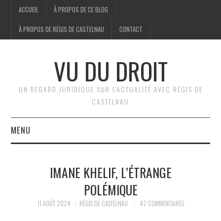
ACCUEIL
À PROPOS DE CE BLOG
À PROPOS DE RÉGIS DE CASTELNAU
CONTACT
VU DU DROIT
UN REGARD JURIDIQUE SUR L'ACTUALITÉ AVEC RÉGIS DE
CASTELNAU
MENU
ACCUEIL
IMANE KHELIF, L’ÉTRANGE
BRÈVES
POLÉMIQUE
JURIDIQUE
11 AOÛT 2024
RÉGIS DE CASTELNAU
42 COMMENTAIRES