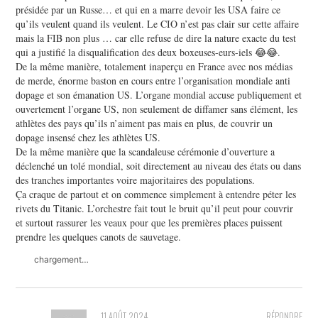
présidée par un Russe… et qui en a marre devoir les USA faire ce
qu’ils veulent quand ils veulent. Le CIO n’est pas clair sur cette affaire
mais la FIB non plus … car elle refuse de dire la nature exacte du test
qui a justifié la disqualification des deux boxeuses-eurs-iels 😂😂.
De la même manière, totalement inaperçu en France avec nos médias
de merde, énorme baston en cours entre l’organisation mondiale anti
dopage et son émanation US. L’organe mondial accuse publiquement et
ouvertement l’organe US, non seulement de diffamer sans élément, les
athlètes des pays qu’ils n’aiment pas mais en plus, de couvrir un
dopage insensé chez les athlètes US.
De la même manière que la scandaleuse cérémonie d’ouverture a
déclenché un tolé mondial, soit directement au niveau des états ou dans
des tranches importantes voire majoritaires des populations.
Ça craque de partout et on commence simplement à entendre péter les
rivets du Titanic. L’orchestre fait tout le bruit qu’il peut pour couvrir
et surtout rassurer les veaux pour que les premières places puissent
prendre les quelques canots de sauvetage.
chargement…
11 AOÛT 2024
RÉPONDRE