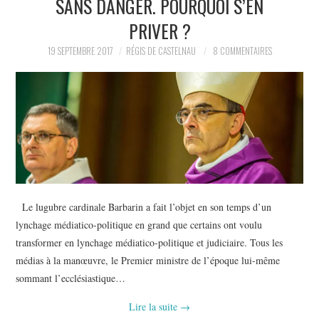
SANS DANGER. POURQUOI S’EN
POLITIQUE
PRIVER ?
HISTOIRE
19 SEPTEMBRE 2017
RÉGIS DE CASTELNAU
8 COMMENTAIRES
CULTURE
SPORT
Le lugubre cardinale Barbarin a fait l’objet en son temps d’un
lynchage médiatico-politique en grand que certains ont voulu
transformer en lynchage médiatico-politique et judiciaire. Tous les
médias à la manœuvre, le Premier ministre de l’époque lui-même
sommant l’ecclésiastique…
Lire la suite
→