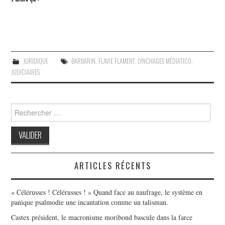
JURIDIQUE
BARBARIN
,
FLAVIE FLAMENT
,
LYNCHAGES MÉDIATICO-
JUDICIAIRES
Search
for:
ARTICLES RÉCENTS
« Célérusses ! Célérusses ! » Quand face au naufrage, le système en
panique psalmodie une incantation comme un talisman.
Castex président, le macronisme moribond bascule dans la farce