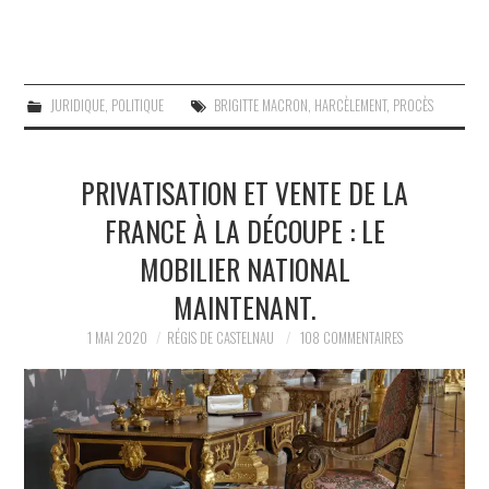
JURIDIQUE
,
POLITIQUE
BRIGITTE MACRON
,
HARCÈLEMENT
,
PROCÈS
PRIVATISATION ET VENTE DE LA
FRANCE À LA DÉCOUPE : LE
MOBILIER NATIONAL
MAINTENANT.
1 MAI 2020
RÉGIS DE CASTELNAU
108 COMMENTAIRES