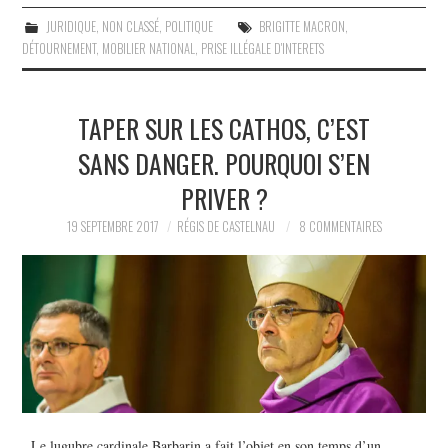
JURIDIQUE
,
NON CLASSÉ
,
POLITIQUE
BRIGITTE MACRON
,
DÉTOURNEMENT
,
MOBILIER NATIONAL
,
PRISE ILLÉGALE D'INTERETS
TAPER SUR LES CATHOS, C’EST
SANS DANGER. POURQUOI S’EN
PRIVER ?
19 SEPTEMBRE 2017
RÉGIS DE CASTELNAU
8 COMMENTAIRES
Le lugubre cardinale Barbarin a fait l’objet en son temps d’un