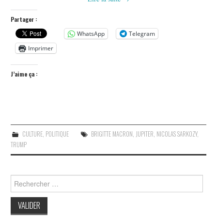
Partager :
WhatsApp
Telegram
Imprimer
J’aime ça :
CULTURE
,
POLITIQUE
BRIGITTE MACRON
,
JUPITER
,
NICOLAS SARKOZY
,
TRUMP
Search
for: