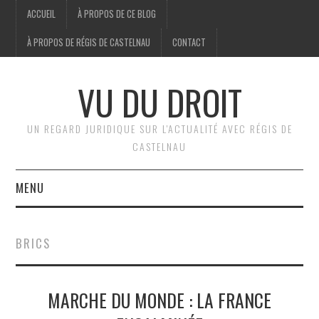
ACCUEIL
À PROPOS DE CE BLOG
À PROPOS DE RÉGIS DE CASTELNAU
CONTACT
VU DU DROIT
UN REGARD JURIDIQUE SUR L'ACTUALITÉ AVEC RÉGIS DE
CASTELNAU
MENU
ACCUEIL
BRICS
BRÈVES
MARCHE DU MONDE : LA FRANCE
JURIDIQUE