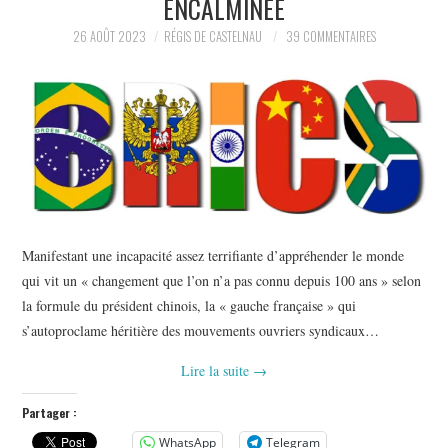
ENCALMINÉE
POLITIQUE
26 AOÛT 2023
RÉGIS DE CASTELNAU
39 COMMENTAIRES
HISTOIRE
CULTURE
SPORT
Manifestant une incapacité assez terrifiante d’appréhender le monde
qui vit un « changement que l’on n’a pas connu depuis 100 ans » selon
la formule du président chinois, la « gauche française » qui
s’autoproclame héritière des mouvements ouvriers syndicaux…
Lire la suite
→
Partager :
WhatsApp
Telegram