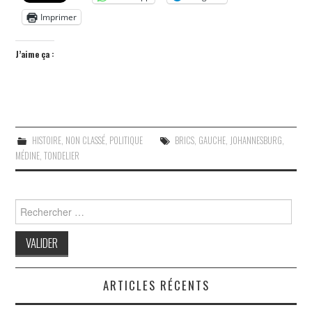
Imprimer
J’aime ça :
HISTOIRE
,
NON CLASSÉ
,
POLITIQUE
BRICS
,
GAUCHE
,
JOHANNESBURG
,
MÉDINE
,
TONDELIER
Search
for:
ARTICLES RÉCENTS