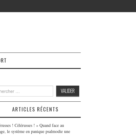
ORT
h
ARTICLES RÉCENTS
érusses ! Célérusses ! » Quand face au
age, le système en panique psalmodie une