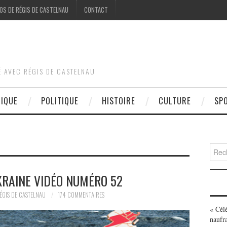
OS DE RÉGIS DE CASTELNAU
CONTACT
É AVEC RÉGIS DE CASTELNAU
DIQUE
POLITIQUE
HISTOIRE
CULTURE
SP
Searc
for:
KRAINE VIDÉO NUMÉRO 52
ÉGIS DE CASTELNAU
174 COMMENTAIRES
« Cél
naufr