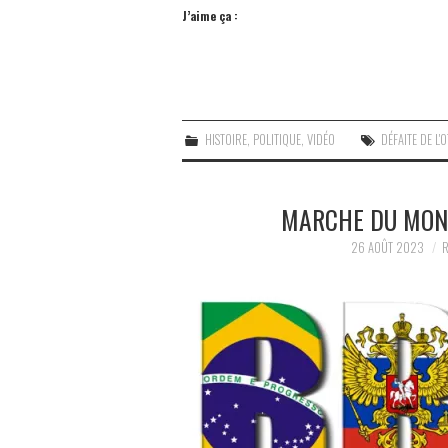
J’aime ça :
HISTOIRE
,
POLITIQUE
,
VIDÉO
DÉFAITE DE L'
MARCHE DU MOND
26 AOÛT 2023
R