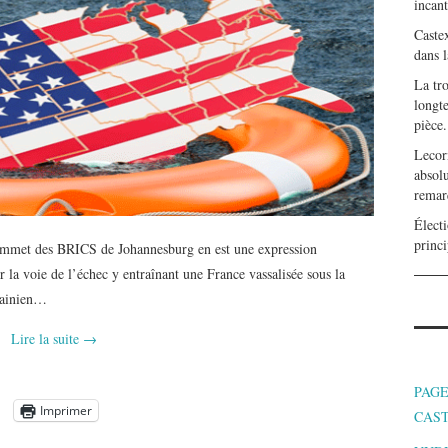
incan
Caste
dans l
La tr
longte
pièce.
Lecor
absolu
remar
Électi
princi
ommet des BRICS de Johannesburg en est une expression
 la voie de l’échec y entraînant une France vassalisée sous la
krainien…
Lire la suite
→
PAGE
Imprimer
CAS