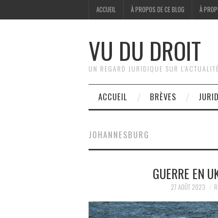
ACCUEIL
À PROPOS DE CE BLOG
À PROP
VU DU DROIT
UN REGARD JURIDIQUE SUR L'ACTUALIT
ACCUEIL
BRÈVES
JURI
JOHANNESBURG
GUERRE EN U
27 AOÛT 2023
R