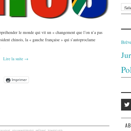
Archi
’appréhender le monde qui vit un « changement que l’on n’a pas
sident chinois, la « gauche française » qui s’autoproclame
Brèv
…
Ju
Lire la suite
→
Po
Imprimer
AB