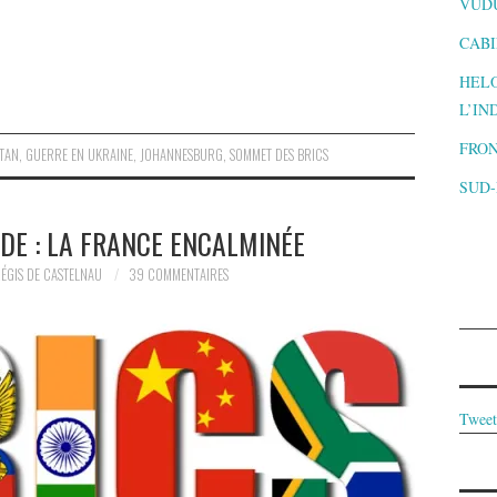
VUD
CABI
HELO
L’IN
FRON
OTAN
,
GUERRE EN UKRAINE
,
JOHANNESBURG
,
SOMMET DES BRICS
SUD
E : LA FRANCE ENCALMINÉE
ÉGIS DE CASTELNAU
39 COMMENTAIRES
Tweet