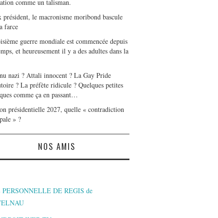
tation comme un talisman.
x président, le macronisme moribond bascule
a farce
oisième guerre mondiale est commencée depuis
mps, et heureusement il y a des adultes dans la
nu nazi ? Attali innocent ? La Gay Pride
toire ? La préfète ridicule ? Quelques petites
ques comme ça en passant…
on présidentielle 2027, quelle « contradiction
pale » ?
NOS AMIS
 PERSONNELLE DE REGIS de
TELNAU