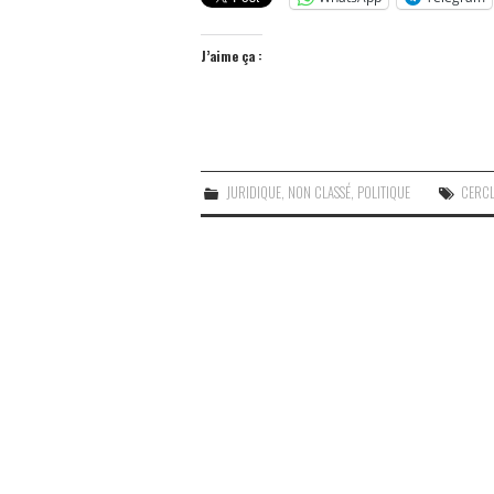
J’aime ça :
JURIDIQUE
,
NON CLASSÉ
,
POLITIQUE
CERCL