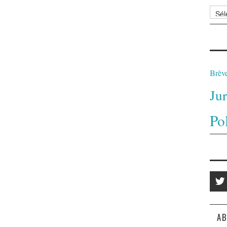
Archi
Brèv
Ju
Po
AB