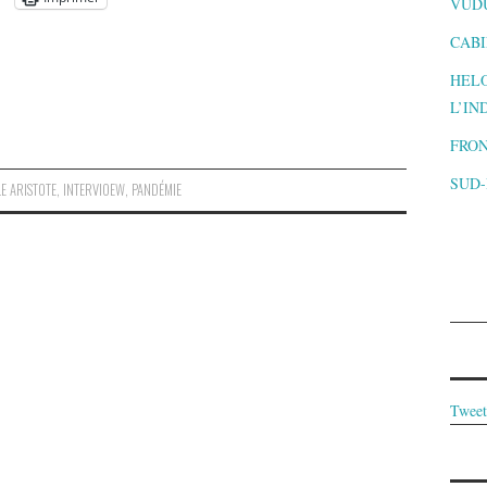
VUD
CABI
HELO
L’IN
FRON
SUD
E ARISTOTE
,
INTERVIOEW
,
PANDÉMIE
Tweet