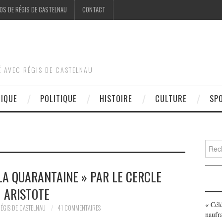
OS DE RÉGIS DE CASTELNAU
CONTACT
É AVEC RÉGIS DE CASTELNAU
DIQUE
POLITIQUE
HISTOIRE
CULTURE
SP
Searc
for:
LA QUARANTAINE » PAR LE CERCLE
ARISTOTE
« Cél
ÉGIS DE CASTELNAU
41 COMMENTAIRES
naufr