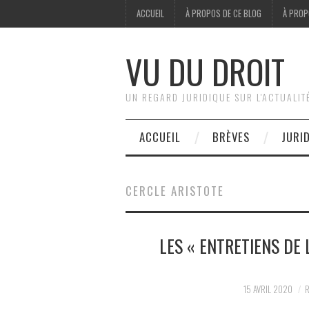
ACCUEIL
À PROPOS DE CE BLOG
À PROP
VU DU DROIT
UN REGARD JURIDIQUE SUR L'ACTUALIT
ACCUEIL
BRÈVES
JURI
CERCLE ARISTOTE
LES « ENTRETIENS DE 
15 AVRIL 2020
R