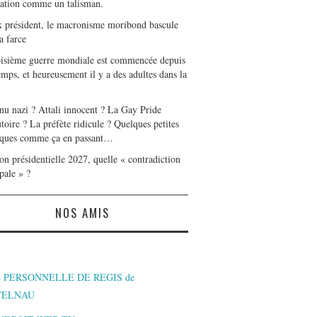
tation comme un talisman.
x président, le macronisme moribond bascule
a farce
oisième guerre mondiale est commencée depuis
mps, et heureusement il y a des adultes dans la
nu nazi ? Attali innocent ? La Gay Pride
toire ? La préfète ridicule ? Quelques petites
ques comme ça en passant…
on présidentielle 2027, quelle « contradiction
pale » ?
NOS AMIS
 PERSONNELLE DE REGIS de
TELNAU