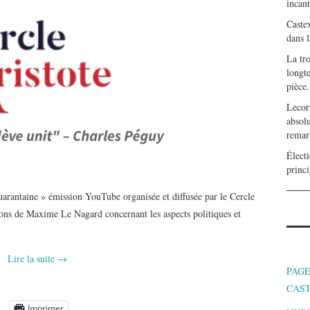
incan
Caste
dans l
La tr
longte
pièce.
Lecor
absolu
remar
Électi
princi
 quarantaine » émission YouTube organisée et diffusée par le Cercle
ions de Maxime Le Nagard concernant les aspects politiques et
Lire la suite
→
PAGE
CAS
Imprimer