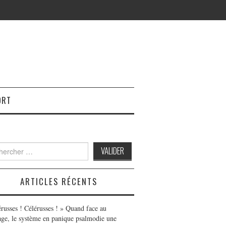
ORT
h
ARTICLES RÉCENTS
érusses ! Célérusses ! » Quand face au
age, le système en panique psalmodie une