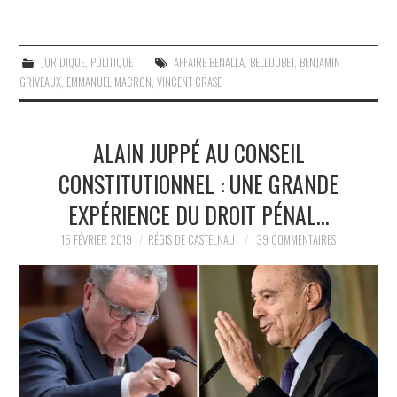
JURIDIQUE
,
POLITIQUE
AFFAIRE BENALLA
,
BELLOUBET
,
BENJAMIN
GRIVEAUX
,
EMMANUEL MACRON
,
VINCENT CRASE
ALAIN JUPPÉ AU CONSEIL
CONSTITUTIONNEL : UNE GRANDE
EXPÉRIENCE DU DROIT PÉNAL…
15 FÉVRIER 2019
RÉGIS DE CASTELNAU
39 COMMENTAIRES