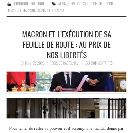
JURIDIQUE
,
POLITIQUE
ALAIN JUPPÉ
,
CONSEIL CONSTITUTIONNEL
,
EMMANUEL MACRON
,
RICHARD FERRAND
MACRON ET L’EXÉCUTION DE SA
FEUILLE DE ROUTE : AU PRIX DE
NOS LIBERTÉS
31 JANVIER 2019
RÉGIS DE CASTELNAU
53 COMMENTAIRES
Pour tenter de rester au pouvoir et d’accomplir le mandat donné par