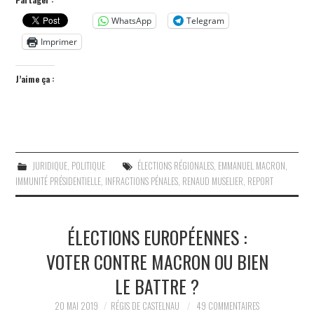
WhatsApp
Telegram
Imprimer
J’aime ça :
JURIDIQUE
,
POLITIQUE
ÉLECTIONS RÉGIONALES
,
EMMANUEL MACRON
,
IMMUNITÉ PRÉSIDENTIELLE
,
INFRACTIONS PÉNALES
,
RENAUD MUSELIER
,
REPORT
ÉLECTIONS EUROPÉENNES :
VOTER CONTRE MACRON OU BIEN
LE BATTRE ?
20 MAI 2019
RÉGIS DE CASTELNAU
49 COMMENTAIRES