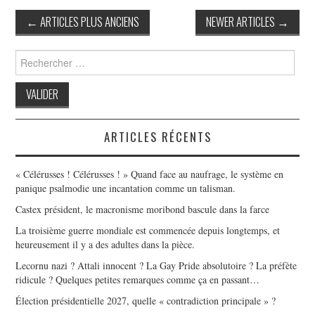
Post
←
ARTICLES PLUS ANCIENS
NEWER ARTICLES
→
navigation
Search
for:
ARTICLES RÉCENTS
« Célérusses ! Célérusses ! » Quand face au naufrage, le système en
panique psalmodie une incantation comme un talisman.
Castex président, le macronisme moribond bascule dans la farce
La troisième guerre mondiale est commencée depuis longtemps, et
heureusement il y a des adultes dans la pièce.
Lecornu nazi ? Attali innocent ? La Gay Pride absolutoire ? La préfète
ridicule ? Quelques petites remarques comme ça en passant…
Élection présidentielle 2027, quelle « contradiction principale » ?