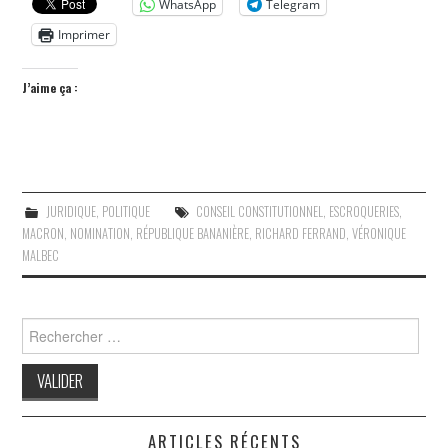
WhatsApp
Telegram
Imprimer
J’aime ça :
JURIDIQUE
,
POLITIQUE
CONSEIL CONSTITUTIONNEL
,
ESCROQUERIES
,
MACRON
,
NOMINATION
,
RÉPUBLIQUE BANANIÈRE
,
RICHARD FERRAND
,
VÉRONIQUE
MALBEC
Search
for:
ARTICLES RÉCENTS