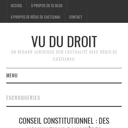
ACCUEIL
À PROPOS DE CE BLOG
À PROPOS DE RÉGIS DE CASTELNAU
CONTACT
VU DU DROIT
UN REGARD JURIDIQUE SUR L'ACTUALITÉ AVEC RÉGIS DE
CASTELNAU
MENU
ACCUEIL
ESCROQUERIES
BRÈVES
CONSEIL CONSTITUTIONNEL : DES
JURIDIQUE