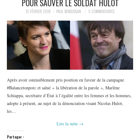
POUR SAUVER LE SOLDAT HULOT
POLITIQUE
15 FÉVRIER 2018
PAUL BENSUSSAN
5 COMMENTAIRES
HISTOIRE
CULTURE
SPORT
Après avoir ostensiblement pris position en faveur de la campagne
#Balancetonporc et salué « la libération de la parole », Marlène
Schiappa, secrétaire d’État à l’égalité entre les femmes et les hommes,
adopte à présent, au sujet de la dénonciation visant Nicolas Hulot,
les…
Lire la suite
→
Partager :