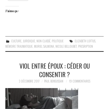
J’aime ça :
CULTURE
,
JURIDIQUE
,
NON CLASSÉ
,
POLITIQUE
ELIZABETH LOFTUS
,
MÉMOIRE TRAUMATIQUE
,
MURIEL SALMONA
,
NICOLE BELLOUBET
,
PRESRIPTION
VIOL ENTRE ÉPOUX : CÉDER OU
CONSENTIR ?
3 DÉCEMBRE 2017
PAUL BENSUSSAN
19 COMMENTAIRES