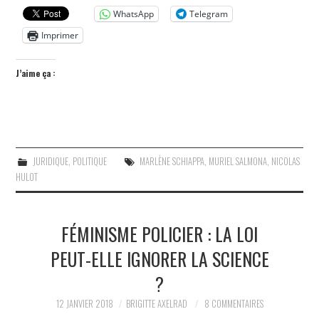
WhatsApp
Telegram
Imprimer
J’aime ça :
JURIDIQUE
,
POLITIQUE
MARLÈNE SCHIAPPA
,
MURIEL SALMONA
,
NICOLAS
HULOT
FÉMINISME POLICIER : LA LOI
PEUT-ELLE IGNORER LA SCIENCE
?
12 JANVIER 2018
BRIGITTE AXELRAD
8 COMMENTAIRES