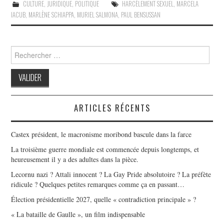
CULTURE
,
JURIDIQUE
,
POLITIQUE
HARCÈLEMENT SEXUEL
,
MARCELA
IACUB
,
MARLÈNE SCHIAPPA
,
MURIEL SALMONA
,
PAUL BENSUSSAN
Search
for:
ARTICLES RÉCENTS
Castex président, le macronisme moribond bascule dans la farce
La troisième guerre mondiale est commencée depuis longtemps, et
heureusement il y a des adultes dans la pièce.
Lecornu nazi ? Attali innocent ? La Gay Pride absolutoire ? La préfète
ridicule ? Quelques petites remarques comme ça en passant…
Élection présidentielle 2027, quelle « contradiction principale » ?
« La bataille de Gaulle », un film indispensable