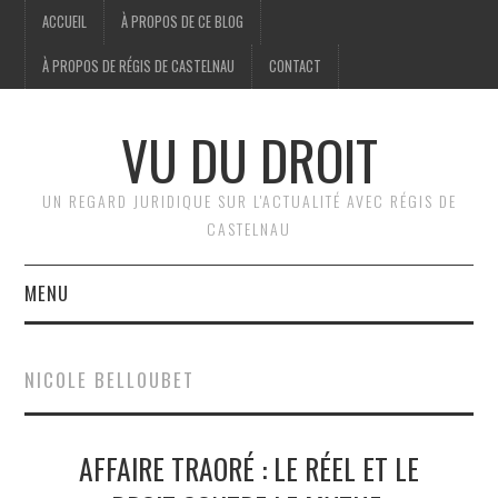
ACCUEIL
À PROPOS DE CE BLOG
À PROPOS DE RÉGIS DE CASTELNAU
CONTACT
VU DU DROIT
UN REGARD JURIDIQUE SUR L'ACTUALITÉ AVEC RÉGIS DE
CASTELNAU
MENU
ACCUEIL
NICOLE BELLOUBET
BRÈVES
AFFAIRE TRAORÉ : LE RÉEL ET LE
JURIDIQUE