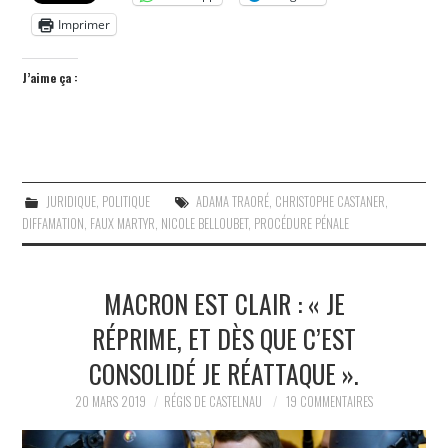
Imprimer
J’aime ça :
JURIDIQUE
,
POLITIQUE
ADAMA TRAORÉ
,
CHRISTOPHE CASTANER
,
DIFFAMATION
,
FAUX MARTYR
,
NICOLE BELLOUBET
,
PROCÉDURE PÉNALE
MACRON EST CLAIR : « JE
RÉPRIME, ET DÈS QUE C’EST
CONSOLIDÉ JE RÉATTAQUE ».
20 MARS 2019
RÉGIS DE CASTELNAU
19 COMMENTAIRES