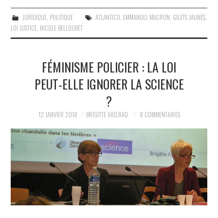
JURIDIQUE
,
POLITIQUE
ATLANTICO
,
EMMANUEL MACRON
,
GILETS JAUNES
,
LOI JUSTICE
,
NICOLE BELLOUBET
FÉMINISME POLICIER : LA LOI
PEUT-ELLE IGNORER LA SCIENCE
?
12 JANVIER 2018
BRIGITTE AXELRAD
8 COMMENTAIRES