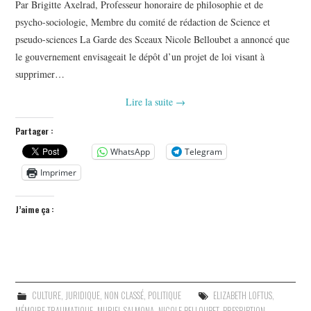
Par Brigitte Axelrad, Professeur honoraire de philosophie et de
psycho-sociologie, Membre du comité de rédaction de Science et
pseudo-sciences La Garde des Sceaux Nicole Belloubet a annoncé que
le gouvernement envisageait le dépôt d’un projet de loi visant à
supprimer…
Lire la suite
→
Partager :
WhatsApp
Telegram
Imprimer
J’aime ça :
CULTURE
,
JURIDIQUE
,
NON CLASSÉ
,
POLITIQUE
ELIZABETH LOFTUS
,
MÉMOIRE TRAUMATIQUE
,
MURIEL SALMONA
,
NICOLE BELLOUBET
,
PRESRIPTION