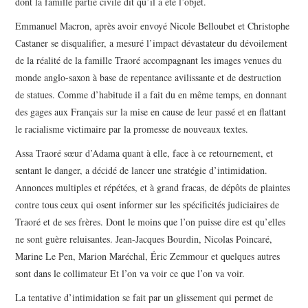
dont la famille partie civile dit qu’il a été l’objet.
Emmanuel Macron, après avoir envoyé Nicole Belloubet et Christophe
Castaner se disqualifier, a mesuré l’impact dévastateur du dévoilement
de la réalité de la famille Traoré accompagnant les images venues du
monde anglo-saxon à base de repentance avilissante et de destruction
de statues. Comme d’habitude il a fait du en même temps, en donnant
des gages aux Français sur la mise en cause de leur passé et en flattant
le racialisme victimaire par la promesse de nouveaux textes.
Assa Traoré sœur d’Adama quant à elle, face à ce retournement, et
sentant le danger, a décidé de lancer une stratégie d’intimidation.
Annonces multiples et répétées, et à grand fracas, de dépôts de plaintes
contre tous ceux qui osent informer sur les spécificités judiciaires de
Traoré et de ses frères. Dont le moins que l’on puisse dire est qu’elles
ne sont guère reluisantes. Jean-Jacques Bourdin, Nicolas Poincaré,
Marine Le Pen, Marion Maréchal, Éric Zemmour et quelques autres
sont dans le collimateur Et l’on va voir ce que l’on va voir.
La tentative d’intimidation se fait par un glissement qui permet de