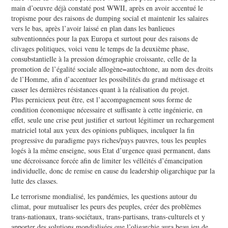
main d’oeuvre déjà constaté post WWII, après en avoir accentué le
tropisme pour des raisons de dumping social et maintenir les salaires
vers le bas, après l’avoir laissé en plan dans les banlieues
subventionnées pour la pax Europa et surtout pour des raisons de
clivages politiques, voici venu le temps de la deuxième phase,
consubstantielle à la pression démographie croissante, celle de la
promotion de l’égalité sociale allogène=autochtone, au nom des droits
de l’Homme, afin d’accentuer les possibilités du grand métissage et
casser les dernières résistances quant à la réalisation du projet.
Plus pernicieux peut être, est l’accompagnement sous forme de
condition économique nécessaire et suffisante à cette ingénierie, en
effet, seule une crise peut justifier et surtout légitimer un rechargement
matriciel total aux yeux des opinions publiques, inculquer la fin
progressive du paradigme pays riches/pays pauvres, tous les peuples
logés à la même enseigne, sous Etat d’urgence quasi permanent, dans
une décroissance forcée afin de limiter les vélléités d’émancipation
individuelle, donc de remise en cause du leadership oligarchique par la
lutte des classes.
Le terrorisme mondialisé, les pandémies, les questions autour du
climat, pour mutualiser les peurs des peuples, créer des problèmes
trans-nationaux, trans-sociétaux, trans-partisans, trans-culturels et y
apporter des solutions mondialisées que l’oligarchie aura beau jeu de