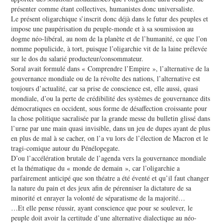
présenter comme étant collectives, humanistes donc universaliste.
Le présent oligarchique s’inscrit donc déjà dans le futur des peuples et
impose une paupérisation du peuple-monde et à sa soumission au
dogme néo-libéral, au nom de la planète et de l’humanité, ce que l’on
nomme populicide, à tort, puisque l’oligarchie vit de la laine prélevée
sur le dos du salarié producteur/consommateur.
Soral avait formulé dans « Comprendre l’Empire », l’alternative de la
gouvernance mondiale ou de la révolte des nations, l’alternative est
toujours d’actualité, car sa prise de conscience est, elle aussi, quasi
mondiale, d’ou la perte de crédibilité des systèmes de gouvernance dits
démocratiques en occident, sous forme de désaffection croissante pour
la chose politique sacralisée par la grande messe du bulletin glissé dans
l’urne par une main quasi invisible, dans un jeu de dupes ayant de plus
en plus de mal à se cacher, on l’a vu lors de l’élection de Macron et le
tragi-comique autour du Pénélopegate.
D’ou l’accélération brutale de l’agenda vers la gouvernance mondiale
et la thématique du « monde de demain », car l’oligarchie a
parfairement anticipé que son théatre a été éventé et qu’il faut changer
la nature du pain et des jeux afin de pérenniser la dictature de sa
minorité et enrayer la volonté de séparatisme de la majorité…
…Et elle pense réussir, ayant conscience que pour se soulever, le
peuple doit avoir la certitude d’une alternative dialectique au néo-