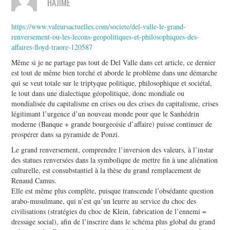
HAJIME
https://www.valeursactuelles.com/societe/del-valle-le-grand-
renversement-ou-les-lecons-geopolitiques-et-philosophiques-des-
affaires-floyd-traore-120587
Même si je ne partage pas tout de Del Valle dans cet article, ce dernier
est tout de même bien torché et aborde le problème dans une démarche
qui se veut totale sur le triptyque politique, philosophique et sociétal,
le tout dans une dialectique géopolitique, donc mondiale ou
mondialisée du capitalisme en crises ou des crises du capitalisme, crises
légitimant l’urgence d’un nouveau monde pour que le Sanhédrin
moderne (Banque + grande bourgeoisie d’affaire) puisse continuer de
prospérer dans sa pyramide de Ponzi.
Le grand renversement, comprendre l’inversion des valeurs, à l’instar
des statues renversées dans la symbolique de mettre fin à une aliénation
culturelle, est consubstantiel à la thèse du grand remplacement de
Renaud Camus.
Elle est même plus complète, puisque transcende l’obsédante question
arabo-musulmane, qui n’est qu’un leurre au service du choc des
civilisations (stratégies du choc de Klein, fabrication de l’ennemi =
dressage social), afin de l’inscrire dans le schéma plus global du grand