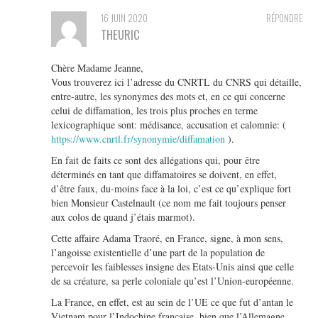
16 JUIN 2020
RÉPONDRE
THEURIC
Chère Madame Jeanne,
Vous trouverez ici l’adresse du CNRTL du CNRS qui détaille,
entre-autre, les synonymes des mots et, en ce qui concerne
celui de diffamation, les trois plus proches en terme
lexicographique sont: médisance, accusation et calomnie: (
https://www.cnrtl.fr/synonymie/diffamation
).
En fait de faits ce sont des allégations qui, pour être
déterminés en tant que diffamatoires se doivent, en effet,
d’être faux, du-moins face à la loi, c’est ce qu’explique fort
bien Monsieur Castelnault (ce nom me fait toujours penser
aux colos de quand j’étais marmot).
Cette affaire Adama Traoré, en France, signe, à mon sens,
l’angoisse existentielle d’une part de la population de
percevoir les faiblesses insigne des Etats-Unis ainsi que celle
de sa créature, sa perle coloniale qu’est l’Union-européenne.
La France, en effet, est au sein de l’UE ce que fut d’antan le
Vietnam pour l’Indochine française, bien que l’Allemagne