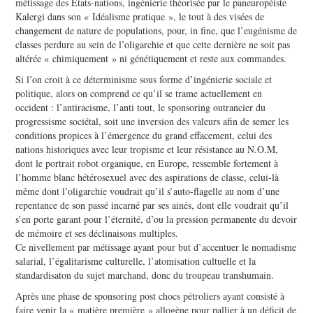
métissage des Etats-nations, ingénierie théorisée par le paneuropéiste
Kalergi dans son « Idéalisme pratique », le tout à des visées de
changement de nature de populations, pour, in fine, que l’eugénisme de
classes perdure au sein de l’oligarchie et que cette dernière ne soit pas
altérée « chimiquement » ni génétiquement et reste aux commandes.
Si l’on croit à ce déterminisme sous forme d’ingénierie sociale et
politique, alors on comprend ce qu’il se trame actuellement en
occident : l’antiracisme, l’anti tout, le sponsoring outrancier du
progressisme sociétal, soit une inversion des valeurs afin de semer les
conditions propices à l’émergence du grand effacement, celui des
nations historiques avec leur tropisme et leur résistance au N.O.M,
dont le portrait robot organique, en Europe, ressemble fortement à
l’homme blanc hétérosexuel avec des aspirations de classe, celui-là
même dont l’oligarchie voudrait qu’il s’auto-flagelle au nom d’une
repentance de son passé incarné par ses ainés, dont elle voudrait qu’il
s’en porte garant pour l’éternité, d’ou la pression permanente du devoir
de mémoire et ses déclinaisons multiples.
Ce nivellement par métissage ayant pour but d’accentuer le nomadisme
salarial, l’égalitarisme culturelle, l’atomisation cultuelle et la
standardisaton du sujet marchand, donc du troupeau transhumain.
Après une phase de sponsoring post chocs pétroliers ayant consisté à
faire venir la « matière première » allogène pour pallier à un déficit de