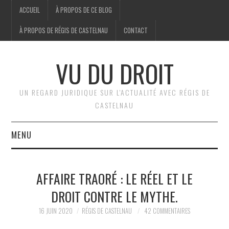
ACCUEIL
À PROPOS DE CE BLOG
À PROPOS DE RÉGIS DE CASTELNAU
CONTACT
VU DU DROIT
UN REGARD JURIDIQUE SUR L'ACTUALITÉ AVEC RÉGIS DE
CASTELNAU
MENU
ACCUEIL
AFFAIRE TRAORÉ : LE RÉEL ET LE
BRÈVES
DROIT CONTRE LE MYTHE.
JURIDIQUE
16 JUIN 2020
RÉGIS DE CASTELNAU
42 COMMENTAIRES