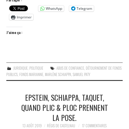
WhatsApp
Telegram
Imprimer
J’aime ça :
JURIDIQUE
,
POLITIQUE
ABUS DE CONFIANCE
,
DÉTOURNEMENT DE FONDS
PUBLICS
,
FONDS MARIANNE
,
MARLÈNE SCHIAPPA
,
SAMUEL PATY
EPSTEIN, SCHIAPPA, TAQUET,
QUAND PLIC & PLOC PRENNENT
LA POSE.
13 AOÛT 2019
RÉGIS DE CASTELNAU
17 COMMENTAIRES