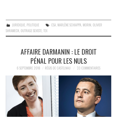
JURIDIQUE
,
POLITIQUE
CSA
,
MARLÈNE SCHIAPPA
,
MORIN
,
OLIVIER
SHRAMECK
,
OUTRAGE SEXISTE
,
TEX
AFFAIRE DARMANIN : LE DROIT
PÉNAL POUR LES NULS
6 SEPTEMBRE 2018
RÉGIS DE CASTELNAU
33 COMMENTAIRES