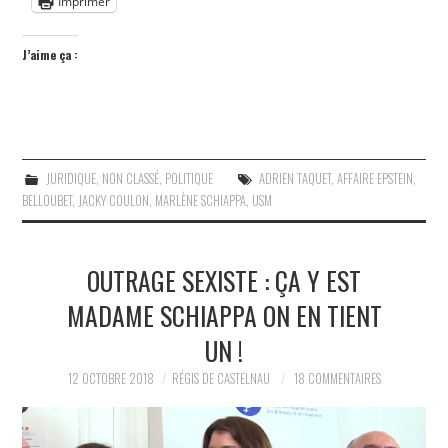
Imprimer
J’aime ça :
JURIDIQUE
,
NON CLASSÉ
,
POLITIQUE
ADRIEN TAQUET
,
AFFAIRE EPSTEIN
,
BELLOUBET
,
JACKY COULON
,
MARLÈNE SCHIAPPA
,
USM
OUTRAGE SEXISTE : ÇA Y EST
MADAME SCHIAPPA ON EN TIENT
UN !
12 OCTOBRE 2018
RÉGIS DE CASTELNAU
18 COMMENTAIRES