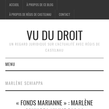
ACCUEIL
À PROPOS DE CE BLOG
À PROPOS DE RÉGIS DE CASTELNAU
CONTACT
VU DU DROIT
UN REGARD JURIDIQUE SUR L'ACTUALITÉ AVEC RÉGIS DE
CASTELNAU
MENU
ACCUEIL
MARLÈNE SCHIAPPA
BRÈVES
« FONDS MARIANNE » : MARLÈNE
JURIDIQUE