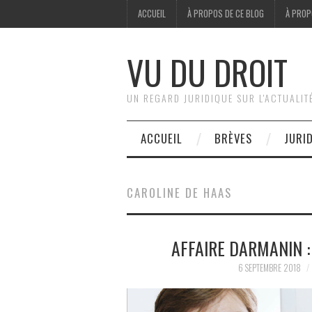
ACCUEIL
À PROPOS DE CE BLOG
À PROP
VU DU DROIT
UN REGARD JURIDIQUE SUR L'ACTUALIT
ACCUEIL
BRÈVES
JURI
CAROLINE DE HAAS
AFFAIRE DARMANIN :
6 SEPTEMBRE 2018