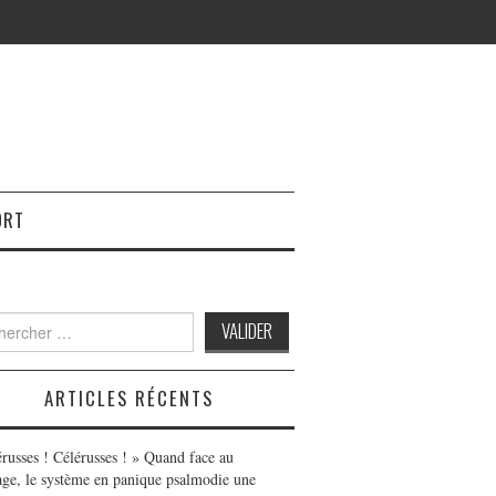
ORT
h
ARTICLES RÉCENTS
érusses ! Célérusses ! » Quand face au
age, le système en panique psalmodie une