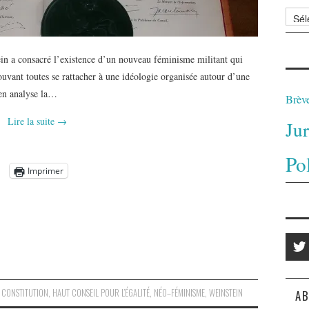
Archi
tein a consacré l’existence d’un nouveau féminisme militant qui
ouvant toutes se rattacher à une idéologie organisée autour d’une
 en analyse la…
Brèv
Lire la suite
→
Ju
Po
Imprimer
,
CONSTITUTION
,
HAUT CONSEIL POUR L’ÉGALITÉ
,
NÉO–FÉMINISME
,
WEINSTEIN
AB