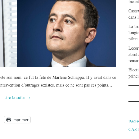
incan
Caste
dans l
La tr
longte
pièce.
Lecor
absolu
remar
Électi
princi
te son nom, ce fut la fête de Marlène Schiappa. Il y avait dans ce
ntravention d’outrages sexistes, mais ce ne sont pas ces points…
Lire la suite
→
Imprimer
PAGE
CAS