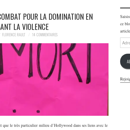
 COMBAT POUR LA DOMINATION EN
Saisi
SANT LA VIOLENCE
ce blo
articl
FLORENCE RAULT
14 COMMENTAIRES
Adres
e-
mail
A
Rejoi
 que le très particulier milieu d’Hollywood dans ses liens avec le