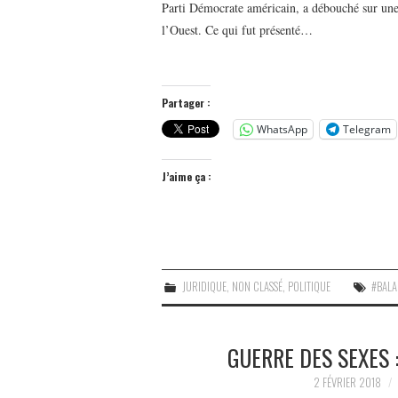
Parti Démocrate américain, a débouché sur une
l’Ouest. Ce qui fut présenté…
Partager :
WhatsApp
Telegram
J’aime ça :
JURIDIQUE
,
NON CLASSÉ
,
POLITIQUE
#BAL
GUERRE DES SEXES 
2 FÉVRIER 2018