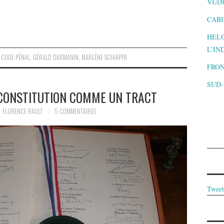
VUD
CABI
HELO
L’IN
,
CODE PÉNAL
,
GÉRALD DARMANIN
,
MARLÈNE SCHIAPPA
FRON
SUD
 CONSTITUTION COMME UN TRACT
FLORENCE RAULT
5 COMMENTAIRES
Tweet