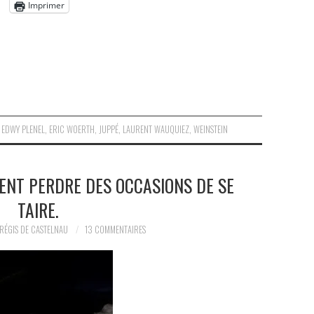
Imprimer
,
EDWY PLENEL
,
ERIC WOERTH
,
JUPPÉ
,
LAURENT WAUQUIEZ
,
WEINSTEIN
ENT PERDRE DES OCCASIONS DE SE
TAIRE.
RÉGIS DE CASTELNAU
13 COMMENTAIRES