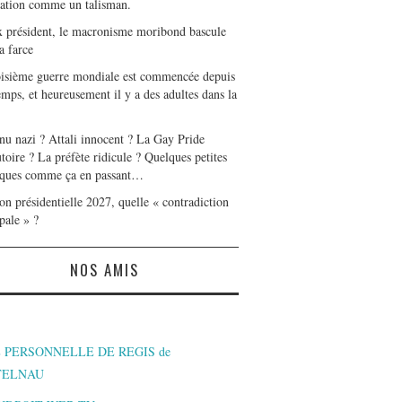
tation comme un talisman.
x président, le macronisme moribond bascule
a farce
oisième guerre mondiale est commencée depuis
mps, et heureusement il y a des adultes dans la
nu nazi ? Attali innocent ? La Gay Pride
toire ? La préfète ridicule ? Quelques petites
ques comme ça en passant…
on présidentielle 2027, quelle « contradiction
pale » ?
NOS AMIS
 PERSONNELLE DE REGIS de
TELNAU