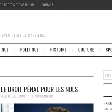
OS DE RÉGIS DE CASTELNAU
CONTACT
É AVEC RÉGIS DE CASTELNAU
DIQUE
POLITIQUE
HISTOIRE
CULTURE
SP
Searc
for:
 LE DROIT PÉNAL POUR LES NULS
RÉGIS DE CASTELNAU
33 COMMENTAIRES
« Cél
naufr