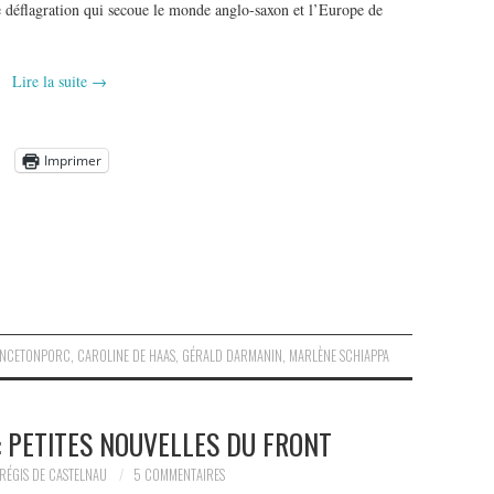
 déflagration qui secoue le monde anglo-saxon et l’Europe de
Lire la suite
→
Imprimer
ANCETONPORC
,
CAROLINE DE HAAS
,
GÉRALD DARMANIN
,
MARLÈNE SCHIAPPA
: PETITES NOUVELLES DU FRONT
RÉGIS DE CASTELNAU
5 COMMENTAIRES