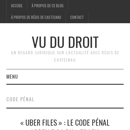
ACCUEIL
À PROPOS DE CE BLOG
À PROPOS DE RÉGIS DE CASTELNAU
CONTACT
VU DU DROIT
UN REGARD JURIDIQUE SUR L'ACTUALITÉ AVEC RÉGIS DE
CASTELNAU
MENU
ACCUEIL
CODE PÉNAL
BRÈVES
« UBER FILES » : LE CODE PÉNAL
JURIDIQUE