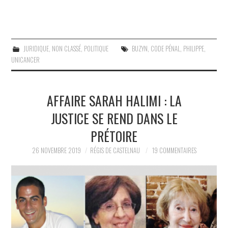
JURIDIQUE
,
NON CLASSÉ
,
POLITIQUE
BUZYN
,
CODE PÉNAL
,
PHILIPPE
,
UNICANCER
AFFAIRE SARAH HALIMI : LA
JUSTICE SE REND DANS LE
PRÉTOIRE
26 NOVEMBRE 2019
RÉGIS DE CASTELNAU
19 COMMENTAIRES