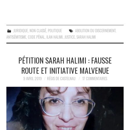
JURIDIQUE
,
NON CLASSÉ
,
POLITIQUE
ABOLITION DU DISCERNEMENT
,
ANTISÉMITISME
,
CODE PÉNAL
,
ILAN HALIMI
,
JUSTICE
,
SARAH HALIMI
PÉTITION SARAH HALIMI : FAUSSE
ROUTE ET INITIATIVE MALVENUE
9 AVRIL 2019
RÉGIS DE CASTELNAU
17 COMMENTAIRES