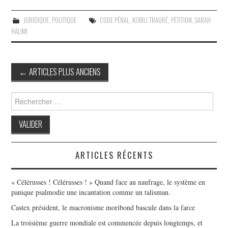
JURIDIQUE
,
POLITIQUE
CODE PÉNAL
,
KOBILI TRAORÉ
,
PÉTITION
,
SARAH
HALIMI
Post
←
ARTICLES PLUS ANCIENS
navigation
Search
for:
ARTICLES RÉCENTS
« Célérusses ! Célérusses ! » Quand face au naufrage, le système en
panique psalmodie une incantation comme un talisman.
Castex président, le macronisme moribond bascule dans la farce
La troisième guerre mondiale est commencée depuis longtemps, et