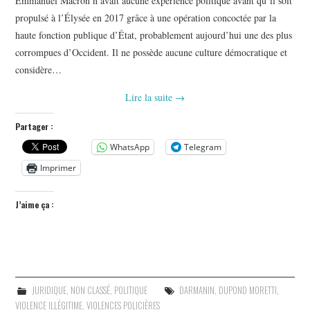
Emmanuel Macron n’avait aucune expérience politique avant qu’il soit
propulsé à l’Élysée en 2017 grâce à une opération concoctée par la
haute fonction publique d’État, probablement aujourd’hui une des plus
corrompues d’Occident. Il ne possède aucune culture démocratique et
considère…
Lire la suite
→
Partager :
WhatsApp
Telegram
Imprimer
J’aime ça :
JURIDIQUE
,
NON CLASSÉ
,
POLITIQUE
DARMANIN
,
DUPOND MORETTI
,
VIOLENCE ILLÉGITIME
,
VIOLENCES POLICIÈRES