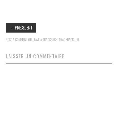
←
PRECÉDENT
POST A COMMENT
OR LEAVE A TRACKBACK:
TRACKBACK URL
.
LAISSER UN COMMENTAIRE