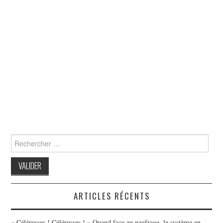
Search
for:
ARTICLES RÉCENTS
« Célérusses ! Célérusses ! » Quand face au naufrage, le système en