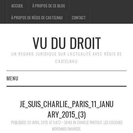
ACCUEIL
À PROPOS DE CE BLOG
À PROPOS DE RÉGIS DE CASTELNAU
CONTACT
VU DU DROIT
UN REGARD JURIDIQUE SUR L'ACTUALITÉ AVEC RÉGIS DE
CASTELNAU
MENU
ACCUEIL
JE_SUIS_CHARLIE,_PARIS_11_JANU
BRÈVES
ARY_2015_(3)
PUBLISHED
JURIDIQUE
20 AVRIL 2015
AT
5472 × 3648
IN
CHARLIE PARTOUT, LES COUCHES
MOYENNES ENIVRÉES.