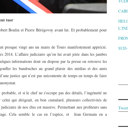
VUD
CABI
eut tuer
HELO
L’IN
ert Boulin et Pierre Bérégovoy avant lui. Et probablement pour
FRON
ndant presque vingt ans un maire de Tours manifestement apprécié.
SUD
 2014. L’affaire judiciaire qu’on lui avait jetée dans les jambes
uelques informations dont on dispose par la presse on retrouve les
gonfler les baudruches au grand plaisir des médias et des amis
i d’une justice qui n’est pas mécontente de temps en temps de faire
l’anonymat.
 probable, et si le chef ne s’occupe pas des détails, l’ingénuité ne
 celui qui dirigeait, en bon cumulard, plusieurs collectivités de
t judiciaire de nos élus est massive. Permettant aux profiteurs sans
Tweet
illage. Cela semble le cas en l’espèce, et Jean Germain en a