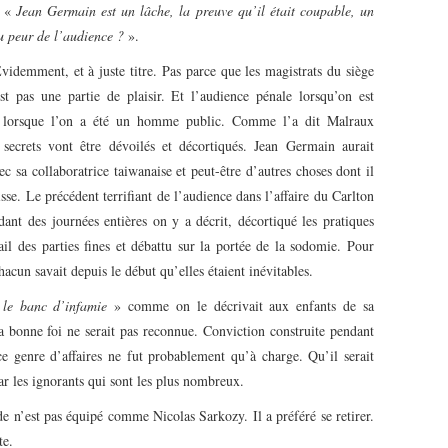
. «
Jean Germain est un lâche, la preuve qu’il était coupable, un
u peur de l’audience ?
».
idemment, et à juste titre. Pas parce que les magistrats du siège
st pas une partie de plaisir. Et l’audience pénale lorsqu’on est
le lorsque l’on a été un homme public. Comme l’a dit Malraux
secrets vont être dévoilés et décortiqués. Jean Germain aurait
c sa collaboratrice taiwanaise et peut-être d’autres choses dont il
sse. Le précédent terrifiant de l’audience dans l’affaire du Carlton
ant des journées entières on y a décrit, décortiqué les pratiques
tail des parties fines et débattu sur la portée de la sodomie. Pour
acun savait depuis le début qu’elles étaient inévitables.
 le banc d’infamie
» comme on le décrivait aux enfants de sa
sa bonne foi ne serait pas reconnue. Conviction construite pendant
e genre d’affaires ne fut probablement qu’à charge. Qu’il serait
par les ignorants qui sont les plus nombreux.
de n’est pas équipé comme Nicolas Sarkozy. Il a préféré se retirer.
te.