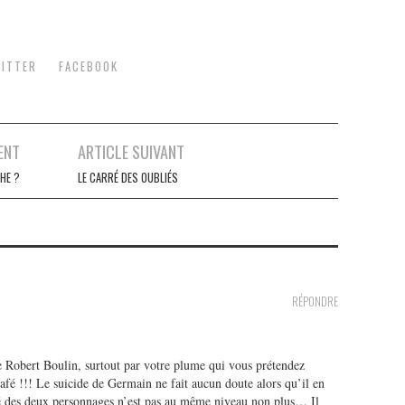
ITTER
FACEBOOK
ENT
ARTICLE SUIVANT
HE ?
LE CARRÉ DES OUBLIÉS
RÉPONDRE
 Robert Boulin, surtout par votre plume qui vous prétendez
afé !!! Le suicide de Germain ne fait aucun doute alors qu’il en
té des deux personnages n’est pas au même niveau non plus… Il