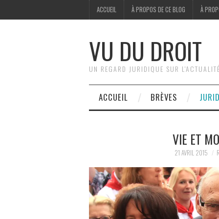
ACCUEIL
À PROPOS DE CE BLOG
À PROP
VU DU DROIT
UN REGARD JURIDIQUE SUR L'ACTUALIT
ACCUEIL
BRÈVES
JURI
VIE ET M
21 AVRIL 2015
R