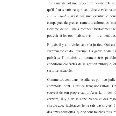
Cela méritait-il une procédure pénale ? Je ne 
qu’il faut savoir ce que veut dire «
mise en c
risque pénal
» n’est pas une éventuelle cond
campagnes de presse, rumeurs, calomnies, men
l’estime de soi, mais rompent brutalement le
pouvoir et les ors, mais souvent, ils aiment auss
Et puis il y a la violence de la justice. Qui 
surprenante et douloureuse. La garde à vue es
pulvérise l’intimité, un moment très pénible
conditions concrètes de la gestion publique, 
surprise accablée.
Comme souvent dans les affaires politico-judic
commode, dont la justice française raffole. Une
souvent de son propre camp. Avec la fin des id
carrière, il y a de la concurrence et des rè
circule avec insistance. Je ne sais pas si c’est
des amis politiques, que se sont tournés tous le