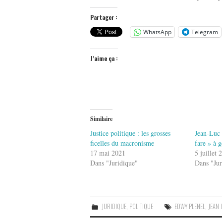
Partager :
WhatsApp
Telegram
J’aime ça :
Similaire
Justice politique : les grosses
Jean-Luc
ficelles du macronisme
fare » à 
17 mai 2021
5 juillet 
Dans "Juridique"
Dans "Jur
JURIDIQUE
,
POLITIQUE
EDWY PLENEL
,
JEAN