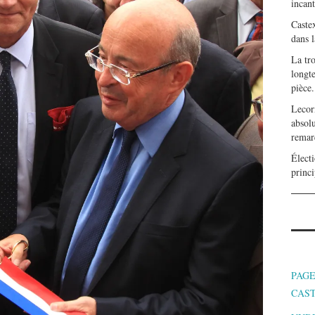
incan
Caste
dans l
La tr
longte
pièce.
Lecor
absolu
remar
Électi
princi
PAGE
CAS