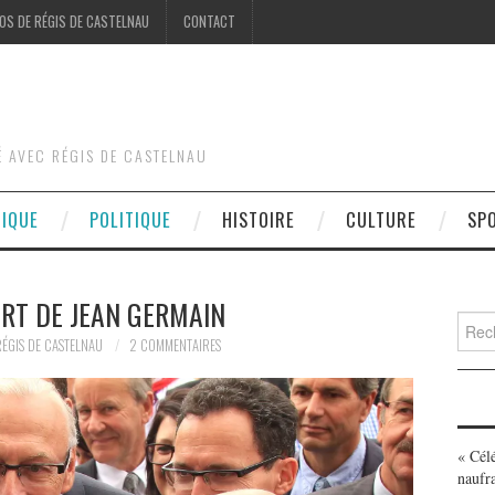
OS DE RÉGIS DE CASTELNAU
CONTACT
É AVEC RÉGIS DE CASTELNAU
DIQUE
POLITIQUE
HISTOIRE
CULTURE
SP
ORT DE JEAN GERMAIN
Searc
for:
ÉGIS DE CASTELNAU
2 COMMENTAIRES
« Cél
naufr