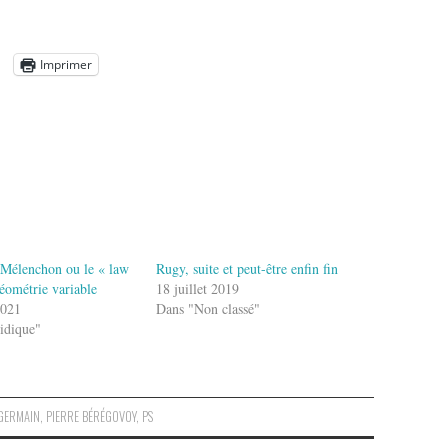
Imprimer
 Mélenchon ou le « law
Rugy, suite et peut-être enfin fin
géométrie variable
18 juillet 2019
2021
Dans "Non classé"
idique"
 GERMAIN
,
PIERRE BÉRÉGOVOY
,
PS