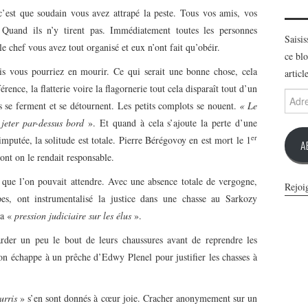
’est que soudain vous avez attrapé la peste. Tous vos amis, vos
 Quand ils n’y tirent pas. Immédiatement toutes les personnes
Saisi
e chef vous avez tout organisé et eux n’ont fait qu’obéir.
ce blo
s vous pourriez en mourir. Ce qui serait une bonne chose, cela
articl
férence, la flatterie voire la flagornerie tout cela disparaît tout d’un
Adres
s se ferment et se détournent. Les petits complots se nouent.
« Le
e-
mail
 jeter par-dessus bord
». Et quand à cela s’ajoute la perte d’une
er
imputée, la solitude est totale. Pierre Bérégovoy en est mort le 1
A
ont on le rendait responsable.
n que l’on pouvait attendre. Avec une absence totale de vergogne,
Rejoi
pes, ont instrumentalisé la justice dans une chasse au Sarkozy
la «
pression judiciaire sur les élus
».
rder un peu le bout de leurs chaussures avant de reprendre les
on échappe à un prêche d’Edwy Plenel pour justifier les chasses à
urris
» s’en sont donnés à cœur joie. Cracher anonymement sur un