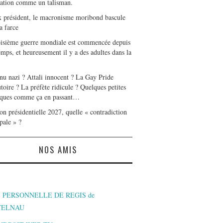
tation comme un talisman.
x président, le macronisme moribond bascule
a farce
oisième guerre mondiale est commencée depuis
mps, et heureusement il y a des adultes dans la
nu nazi ? Attali innocent ? La Gay Pride
toire ? La préfète ridicule ? Quelques petites
ques comme ça en passant…
on présidentielle 2027, quelle « contradiction
pale » ?
NOS AMIS
 PERSONNELLE DE REGIS de
TELNAU