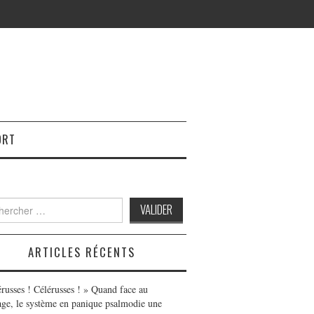
ORT
h
ARTICLES RÉCENTS
érusses ! Célérusses ! » Quand face au
age, le système en panique psalmodie une