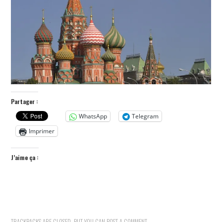
POLITIQUE
HISTOIRE
CULTURE
SPORT
Partager :
WhatsApp
Telegram
Imprimer
J’aime ça :
TRACKBACKS ARE CLOSED, BUT YOU CAN
POST A COMMENT
.