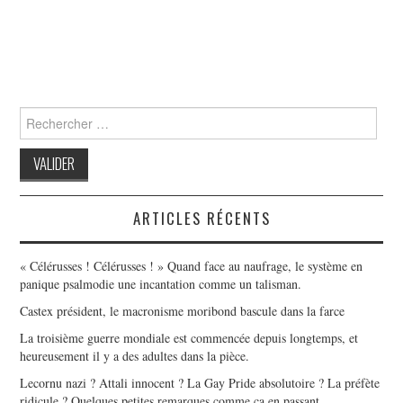
Search
for:
ARTICLES RÉCENTS
« Célérusses ! Célérusses ! » Quand face au naufrage, le système en
panique psalmodie une incantation comme un talisman.
Castex président, le macronisme moribond bascule dans la farce
La troisième guerre mondiale est commencée depuis longtemps, et
heureusement il y a des adultes dans la pièce.
Lecornu nazi ? Attali innocent ? La Gay Pride absolutoire ? La préfète
ridicule ? Quelques petites remarques comme ça en passant…