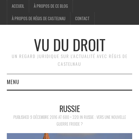
ACCUEIL
À PROPOS DE CE BLOG
À PROPOS DE RÉGIS DE CASTELNAU
CONTACT
VU DU DROIT
UN REGARD JURIDIQUE SUR L'ACTUALITÉ AVEC RÉGIS DE
CASTELNAU
MENU
ACCUEIL
RUSSIE
BRÈVES
PUBLISHED
9 DÉCEMBRE 2016
AT
680 × 320
IN
RUSSIE : VERS UNE NOUVELLE
GUERRE FROIDE ?
JURIDIQUE