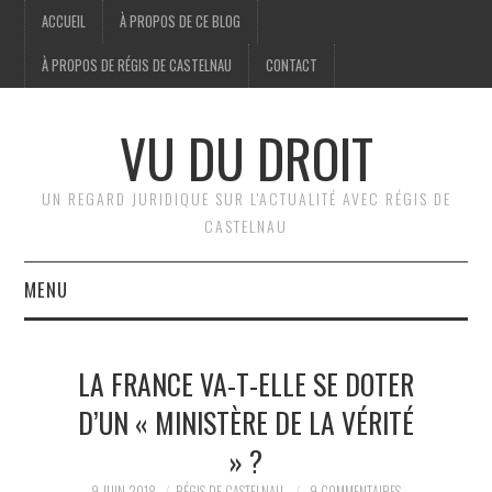
ACCUEIL
À PROPOS DE CE BLOG
À PROPOS DE RÉGIS DE CASTELNAU
CONTACT
VU DU DROIT
UN REGARD JURIDIQUE SUR L'ACTUALITÉ AVEC RÉGIS DE
CASTELNAU
MENU
ACCUEIL
LA FRANCE VA-T-ELLE SE DOTER
BRÈVES
D’UN « MINISTÈRE DE LA VÉRITÉ
» ?
JURIDIQUE
9 JUIN 2018
RÉGIS DE CASTELNAU
9 COMMENTAIRES