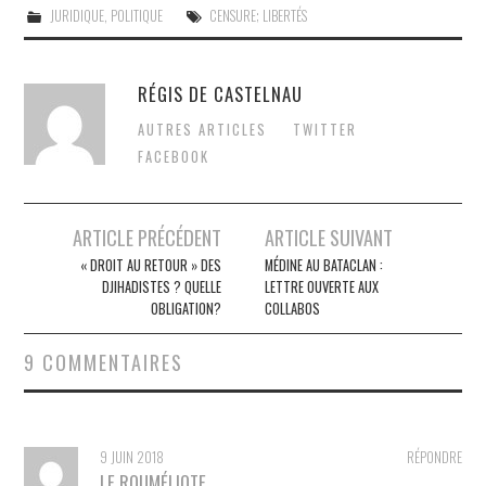
JURIDIQUE
,
POLITIQUE
CENSURE; LIBERTÉS
RÉGIS DE CASTELNAU
AUTRES ARTICLES
TWITTER
FACEBOOK
Post
ARTICLE PRÉCÉDENT
ARTICLE SUIVANT
navigation
« DROIT AU RETOUR » DES
MÉDINE AU BATACLAN :
DJIHADISTES ? QUELLE
LETTRE OUVERTE AUX
OBLIGATION?
COLLABOS
9 COMMENTAIRES
9 JUIN 2018
RÉPONDRE
LE ROUMÉLIOTE