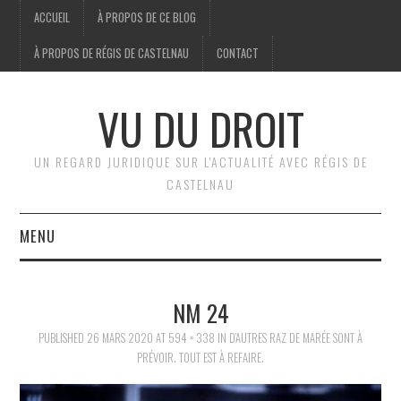
ACCUEIL
À PROPOS DE CE BLOG
À PROPOS DE RÉGIS DE CASTELNAU
CONTACT
VU DU DROIT
UN REGARD JURIDIQUE SUR L'ACTUALITÉ AVEC RÉGIS DE
CASTELNAU
MENU
ACCUEIL
NM 24
BRÈVES
PUBLISHED
26 MARS 2020
AT
594 × 338
IN
D’AUTRES RAZ DE MARÉE SONT À
PRÉVOIR. TOUT EST À REFAIRE.
JURIDIQUE