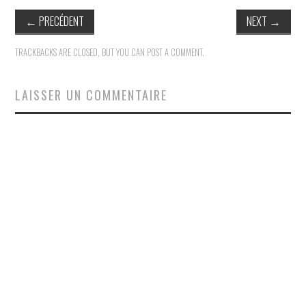
←
PRECÉDENT
NEXT
→
TRACKBACKS ARE CLOSED, BUT YOU CAN
POST A COMMENT
.
LAISSER UN COMMENTAIRE