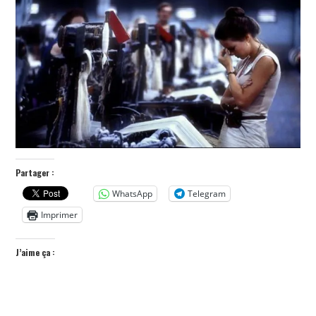
POLITIQUE
HISTOIRE
CULTURE
SPORT
Partager :
WhatsApp
Telegram
Imprimer
J’aime ça :