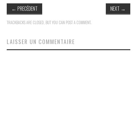
←
PRECÉDENT
NEXT
→
TRACKBACKS ARE CLOSED, BUT YOU CAN
POST A COMMENT
.
LAISSER UN COMMENTAIRE