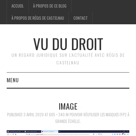
ACCUEIL
À PROPOS DE CE BLOG
À PROPOS DE RÉGIS DE CASTELNAU
CONTACT
VU DU DROIT
UN REGARD JURIDIQUE SUR L'ACTUALITÉ AVEC RÉGIS DE
CASTELNAU
MENU
ACCUEIL
IMAGE
BRÈVES
PUBLISHED
3 AVRIL 2020
AT
605 × 340
IN
POUVOIR RÉUTILISER LES MASQUES FFP2 À
GRANDE ÉCHELLE.
JURIDIQUE