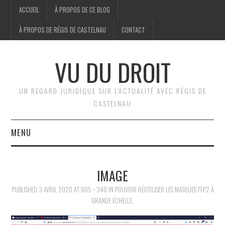
ACCUEIL
À PROPOS DE CE BLOG
À PROPOS DE RÉGIS DE CASTELNAU
CONTACT
VU DU DROIT
UN REGARD JURIDIQUE SUR L'ACTUALITÉ AVEC RÉGIS DE
CASTELNAU
MENU
ACCUEIL
IMAGE
BRÈVES
PUBLISHED
3 AVRIL 2020
AT
605 × 340
IN
POUVOIR RÉUTILISER LES MASQUES FFP2 À
GRANDE ÉCHELLE.
JURIDIQUE