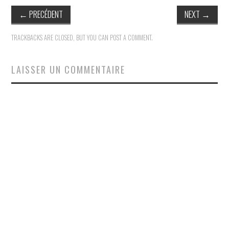
←
PRECÉDENT
NEXT
→
TRACKBACKS ARE CLOSED, BUT YOU CAN
POST A COMMENT
.
LAISSER UN COMMENTAIRE