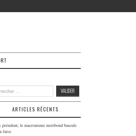
ORT
h
ARTICLES RÉCENTS
x président, le macronisme moribond bascule
a farce