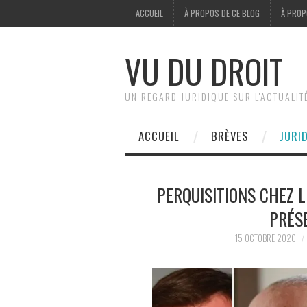
ACCUEIL
À PROPOS DE CE BLOG
À PROP
VU DU DROIT
UN REGARD JURIDIQUE SUR L'ACTUALIT
ACCUEIL
BRÈVES
JURI
PERQUISITIONS CHEZ L
PRÉS
15 OCTOBRE 2020