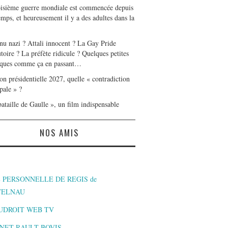
oisième guerre mondiale est commencée depuis
mps, et heureusement il y a des adultes dans la
nu nazi ? Attali innocent ? La Gay Pride
toire ? La préfète ridicule ? Quelques petites
ques comme ça en passant…
on présidentielle 2027, quelle « contradiction
pale » ?
ataille de Gaulle », un film indispensable
NOS AMIS
 PERSONNELLE DE REGIS de
TELNAU
UDROIT WEB TV
NET RAULT BOVIS