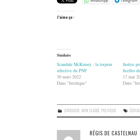
WhatsApp
Telegram
J’aime ça :
Similaire
Scandale McKinsey : la torpeur
Justice po
sélective du PNF
ficelles 
30 mars 2022
17 mai 2
Dans "Juridique"
Dans "Jur
JURIDIQUE
,
NON CLASSÉ
,
POLITIQUE
ÉDOUA
RÉGIS DE CASTELNAU