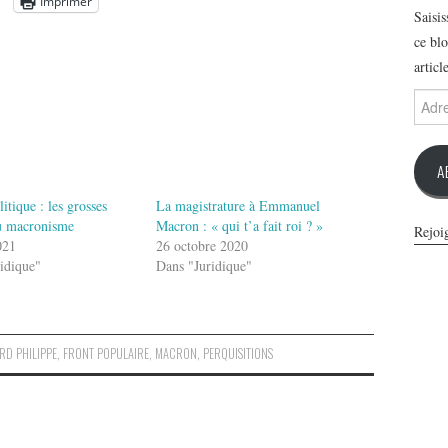
Imprimer
Saisi
ce blo
articl
Adres
e-
mail
A
litique : les grosses
La magistrature à Emmanuel
du macronisme
Macron : « qui t’a fait roi ? »
Rejoi
021
26 octobre 2020
idique"
Dans "Juridique"
RD PHILIPPE
,
FRONT POPULAIRE
,
MACRON
,
PERQUISITIONS