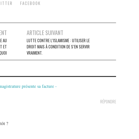
ITTER
FACEBOOK
ENT
ARTICLE SUIVANT
LE AU
LUTTE CONTRE L’ISLAMISME : UTILISER LE
T ET
DROIT MAIS À CONDITION DE S’EN SERVIR
QUOI
VRAIMENT.
magistrature présente sa facture -
RÉPONDRE
tôt ?