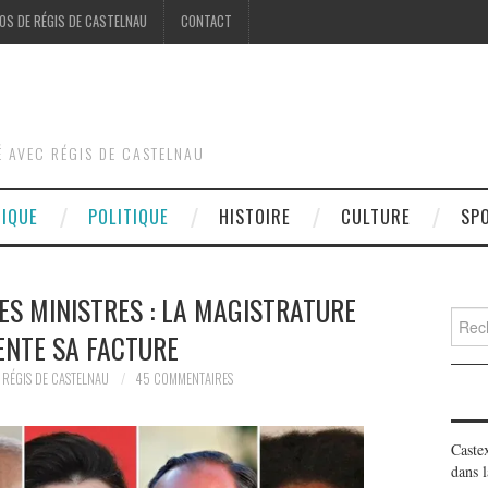
OS DE RÉGIS DE CASTELNAU
CONTACT
É AVEC RÉGIS DE CASTELNAU
DIQUE
POLITIQUE
HISTOIRE
CULTURE
SP
ES MINISTRES : LA MAGISTRATURE
Searc
ENTE SA FACTURE
for:
RÉGIS DE CASTELNAU
45 COMMENTAIRES
Caste
dans l