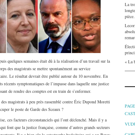
La tr
longte
pièce.
Lecor
absolu
remar
Électi
princi
is quelques semaines était dû à la réalisation d’un travail sur la
« La b
 corps des magistrats se mettre spontanément au service
re. Le résultat devrait être publié autour du 10 novembre. En
ts récents symptomatiques de l’impasse dans laquelle une justice
sant de rendre des comptes est en train de s’enfermer.
s des magistrats à peu près rassemblé contre Éric Dupond Moretti
PAGE
occuper le poste de Garde des Sceaux ?
CAS
ise, ces facteurs circonstanciels qui l’ont déclenché. Mais il y a
VUD
 qui font que la justice française, comme d’autres grands secteurs
CABI
mportante. Il y a bien sûr la catastrophe budgétaire qui a vu Bercy,