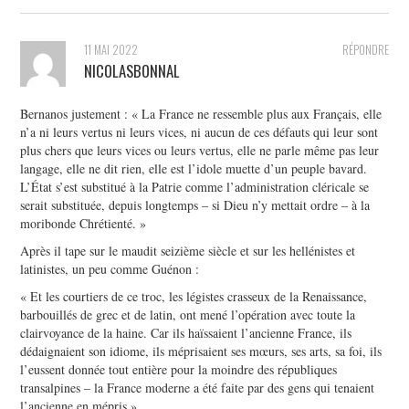
11 MAI 2022
RÉPONDRE
NICOLASBONNAL
Bernanos justement : « La France ne ressemble plus aux Français, elle
n’a ni leurs vertus ni leurs vices, ni aucun de ces défauts qui leur sont
plus chers que leurs vices ou leurs vertus, elle ne parle même pas leur
langage, elle ne dit rien, elle est l’idole muette d’un peuple bavard.
L’État s’est substitué à la Patrie comme l’administration cléricale se
serait substituée, depuis longtemps – si Dieu n’y mettait ordre – à la
moribonde Chrétienté. »
Après il tape sur le maudit seizième siècle et sur les hellénistes et
latinistes, un peu comme Guénon :
« Et les courtiers de ce troc, les légistes crasseux de la Renaissance,
barbouillés de grec et de latin, ont mené l’opération avec toute la
clairvoyance de la haine. Car ils haïssaient l’ancienne France, ils
dédaignaient son idiome, ils méprisaient ses mœurs, ses arts, sa foi, ils
l’eussent donnée tout entière pour la moindre des républiques
transalpines – la France moderne a été faite par des gens qui tenaient
l’ancienne en mépris ».