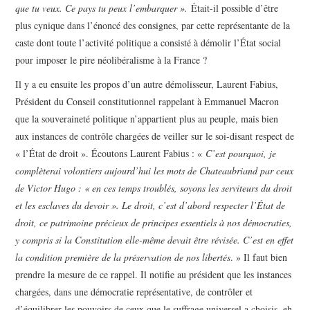
que tu veux. Ce pays tu peux l’embarquer ».
Était-il possible d’être
plus cynique dans l’énoncé des consignes, par cette représentante de la
caste dont toute l’activité politique a consisté à démolir l’État social
pour imposer le pire néolibéralisme à la France ?
Il y a eu ensuite les propos d’un autre démolisseur, Laurent Fabius,
Président du Conseil constitutionnel rappelant à Emmanuel Macron
que la souveraineté politique n’appartient plus au peuple, mais bien
aux instances de contrôle chargées de veiller sur le soi-disant respect de
« l’État de droit ». Écoutons Laurent Fabius : «
C’est pourquoi, je
complèterai volontiers aujourd’hui les mots de Chateaubriand par ceux
de Victor Hugo : « en ces temps troublés, soyons les serviteurs du droit
et les esclaves du devoir ». Le droit, c’est d’abord respecter l’État de
droit, ce patrimoine précieux de principes essentiels à nos démocraties,
y compris si la Constitution elle-même devait être révisée. C’est en effet
la condition première de la préservation de nos libertés
. » Il faut bien
prendre la mesure de ce rappel. Il notifie au président que les instances
chargées, dans une démocratie représentative, de contrôler et
d’équilibrer les pouvoirs de ceux que le suffrage universel a choisis, eh