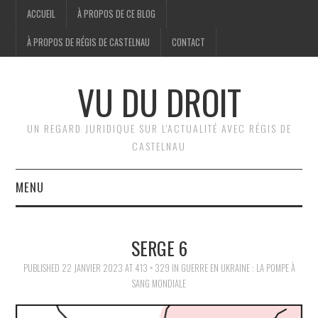
ACCUEIL
À PROPOS DE CE BLOG
À PROPOS DE RÉGIS DE CASTELNAU
CONTACT
VU DU DROIT
UN REGARD JURIDIQUE SUR L'ACTUALITÉ AVEC RÉGIS DE
CASTELNAU
MENU
ACCUEIL
SERGE 6
BRÈVES
PUBLISHED
22 JANVIER 2023
AT
413 × 329
IN
GUERRE EN UKRAINE : LA POMPE À
SANG MONDIALE
JURIDIQUE