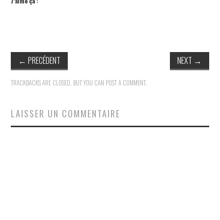
J’aime ça :
←
PRECÉDENT
NEXT
→
TRACKBACKS ARE CLOSED, BUT YOU CAN
POST A COMMENT
.
LAISSER UN COMMENTAIRE