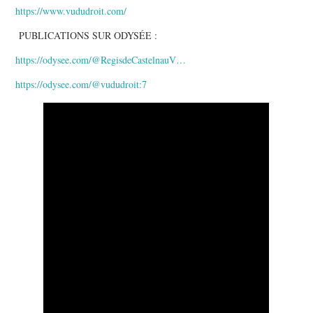
https://www.vududroit.com/
PUBLICATIONS SUR ODYSÉE :
https://odysee.com/@RegisdeCastelnauV…
https://odysee.com/@vududroit:7