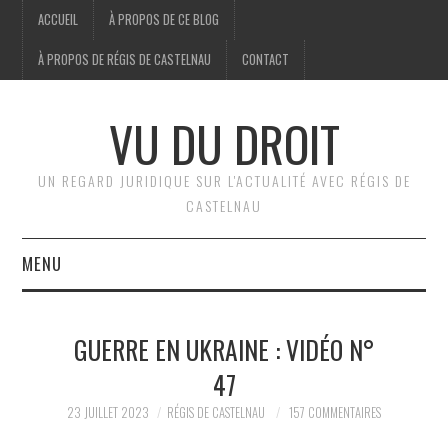
ACCUEIL
À PROPOS DE CE BLOG
À PROPOS DE RÉGIS DE CASTELNAU
CONTACT
VU DU DROIT
UN REGARD JURIDIQUE SUR L'ACTUALITÉ AVEC RÉGIS DE
CASTELNAU
MENU
ACCUEIL
GUERRE EN UKRAINE : VIDÉO N°
BRÈVES
47
JURIDIQUE
23 JUILLET 2023
RÉGIS DE CASTELNAU
157 COMMENTAIRES