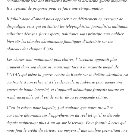
collaborateur zélé des massacres nazis de la deuxième guerre mondiale.
Il s’agissait de proposer pour ce faire une ré-information
Il fallait donc d’abord nous opposer à ce déferlement en essayant de
disqualifier ceux qui en étaient les télégraphistes, journalistes militants,
militaires dévoyés, faux experts, politiques sans principe sans oublier
bien sûr les blondes ukrainiennes fanatiques d’astreinte sur les
plateaux des chaînes d’info.
Les choses sont maintenant plus claires, l’Occident apparaît plus
crûment dans son désarroi impuissant face à la majorité mondiale,
l’OTAN qui mène la guerre contre la Russie sur le théâtre ukrainien est
confronté à son échec et à l’évidence de sa faiblesse pour mener une
guerre de haute intensité, et l’appareil médiatique français tourne en
rond, incapable qu’il est de sortir de sa propagande obtuse.
C’est la raison pour laquelle, j’ai souhaité que notre travail se
concentre désormais sur l’appréhension du réel tel qu’il se déroule
depuis maintenant plus d’un an sur le terrain. Pour fournir à ceux qui
nous font le crédit du sérieux, les moyens d’une analyse permettant une