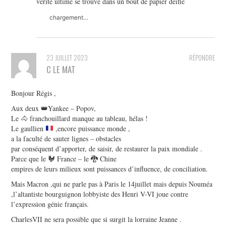
vérité ultime se trouve dans un bout de papier déifié
chargement…
23 JUILLET 2023
RÉPONDRE
C LE MAT
Bonjour Régis ,
Aux deux 👑Yankee – Popov,
Le 🐴 franchouillard manque au tableau, hélas !
Le gaullien
,encore puissance monde ,
a la faculté de sauter lignes – obstacles
par conséquent d’apporter, de saisir, de restaurer la paix mondiale .
Parce que le 🐓 France – le 🐉 Chine
empires de leurs milieux sont puissances d’influence, de conciliation.
Mais Macron ,qui ne parle pas à Paris le 14juillet mais depuis Nouméa
,l’altantiste bourguignon lobbyiste des Henri V-VI joue contre
l’expression génie français.
CharlesVII ne sera possible que si surgit la lorraine Jeanne .