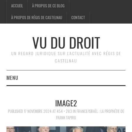
ACCUEIL
À PROPOS DE CE BLOG
À PROPOS DE RÉGIS DE CASTELNAU
CONTACT
VU DU DROIT
UN REGARD JURIDIQUE SUR L'ACTUALITÉ AVEC RÉGIS DE
CASTELNAU
MENU
ACCUEIL
IMAGE2
BRÈVES
PUBLISHED
17 NOVEMBRE 2024
AT
454 × 283
IN
FRANCE/ISRAËL : LA PROPHÉTIE DE
FRANK TAPIRO
JURIDIQUE