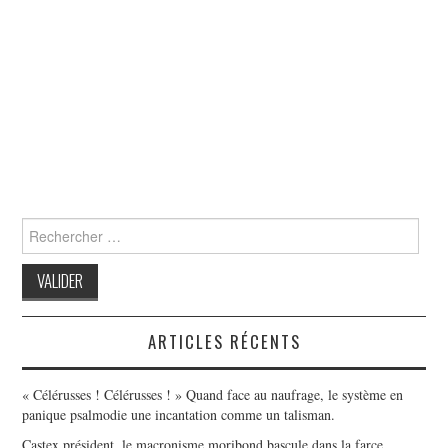
Search
for:
ARTICLES RÉCENTS
« Célérusses ! Célérusses ! » Quand face au naufrage, le système en
panique psalmodie une incantation comme un talisman.
Castex président, le macronisme moribond bascule dans la farce