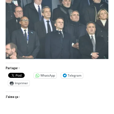
POLITIQUE
HISTOIRE
CULTURE
SPORT
Partager :
WhatsApp
Telegram
Imprimer
J’aime ça :