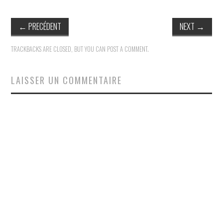
←
PRECÉDENT
NEXT
→
TRACKBACKS ARE CLOSED, BUT YOU CAN
POST A COMMENT
.
LAISSER UN COMMENTAIRE