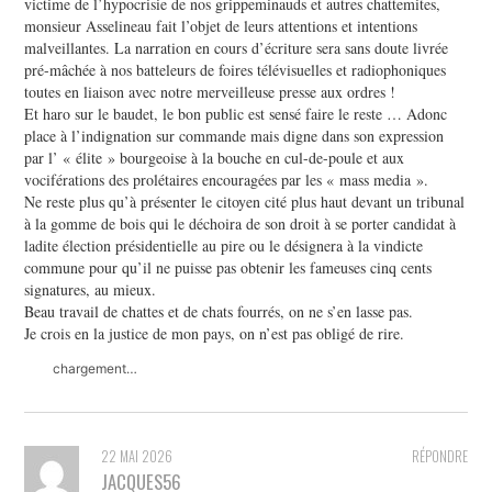
victime de l’hypocrisie de nos grippeminauds et autres chattemites,
monsieur Asselineau fait l’objet de leurs attentions et intentions
malveillantes. La narration en cours d’écriture sera sans doute livrée
pré-mâchée à nos batteleurs de foires télévisuelles et radiophoniques
toutes en liaison avec notre merveilleuse presse aux ordres !
Et haro sur le baudet, le bon public est sensé faire le reste … Adonc
place à l’indignation sur commande mais digne dans son expression
par l’ « élite » bourgeoise à la bouche en cul-de-poule et aux
vociférations des prolétaires encouragées par les « mass media ».
Ne reste plus qu’à présenter le citoyen cité plus haut devant un tribunal
à la gomme de bois qui le déchoira de son droit à se porter candidat à
ladite élection présidentielle au pire ou le désignera à la vindicte
commune pour qu’il ne puisse pas obtenir les fameuses cinq cents
signatures, au mieux.
Beau travail de chattes et de chats fourrés, on ne s’en lasse pas.
Je crois en la justice de mon pays, on n’est pas obligé de rire.
chargement…
22 MAI 2026
RÉPONDRE
JACQUES56