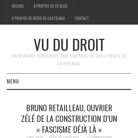
ACCUEIL
À PROPOS DE CE BLOG
À PROPOS DE RÉGIS DE CASTELNAU
CONTACT
VU DU DROIT
UN REGARD JURIDIQUE SUR L'ACTUALITÉ AVEC RÉGIS DE
CASTELNAU
MENU
ACCUEIL
BRUNO RETAILLEAU, OUVRIER
BRÈVES
ZÉLÉ DE LA CONSTRUCTION D’UN
« FASCISME DÉJÀ LÀ »
JURIDIQUE
7 MAI 2026
RÉGIS DE CASTELNAU
3 COMMENTAIRES