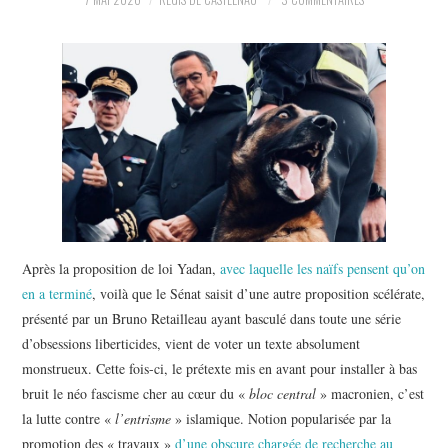
POLITIQUE
HISTOIRE
CULTURE
SPORT
Après la proposition de loi Yadan,
avec laquelle les naïfs pensent qu’on
en a terminé
, voilà que le Sénat saisit d’une autre proposition scélérate,
présenté par un Bruno Retailleau ayant basculé dans toute une série
d’obsessions liberticides, vient de voter un texte absolument
monstrueux. Cette fois-ci, le prétexte mis en avant pour installer à bas
bruit le néo fascisme cher au cœur du «
bloc central
» macronien, c’est
la lutte contre «
l’entrisme
» islamique. Notion popularisée par la
promotion des « travaux »
d’une obscure chargée de recherche au