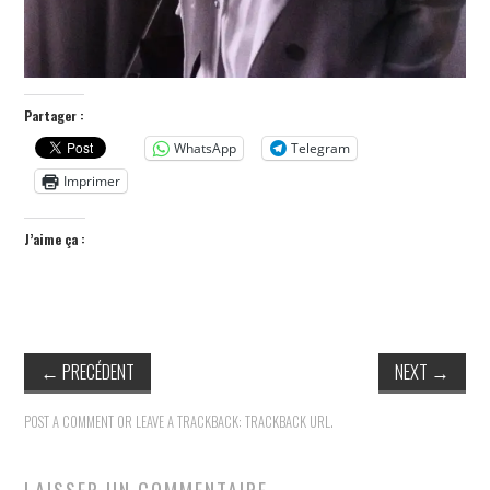
Partager :
WhatsApp
Telegram
Imprimer
J’aime ça :
←
PRECÉDENT
NEXT
→
POST A COMMENT
OR LEAVE A TRACKBACK:
TRACKBACK URL
.
LAISSER UN COMMENTAIRE