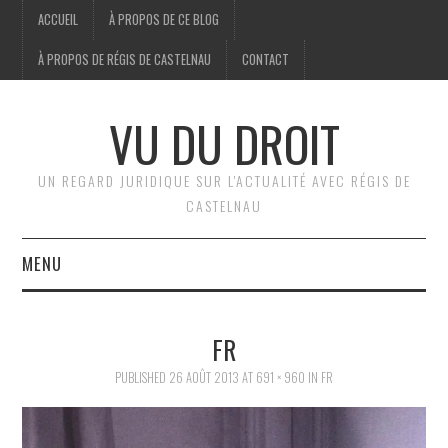
ACCUEIL
À PROPOS DE CE BLOG
À PROPOS DE RÉGIS DE CASTELNAU
CONTACT
VU DU DROIT
UN REGARD JURIDIQUE SUR L'ACTUALITÉ AVEC RÉGIS DE
CASTELNAU
MENU
ACCUEIL
FR
BRÈVES
PUBLISHED
26 AOÛT 2013
AT
691 × 960
IN
FR
JURIDIQUE