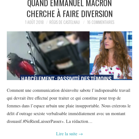
QUAND EMMANUEL MACRON
POLITIQUE
CHERCHE À FAIRE DIVERSION
HISTOIRE
1 AOÛT 2018
RÉGIS DE CASTELNAU
16 COMMENTAIRES
CULTURE
SPORT
Comment une communication désinvolte sabote l’indispensable travail
qui devrait être effectué pour traiter ce qui constitue pour trop de
femmes dans l’espace urbain une plaie insupportable. Nous créerons le
délit d’outrage sexiste verbalisable immédiatement avec un montant
dissuasif.#NeRienLaisserPasser». La rédaction…
Lire la suite
→