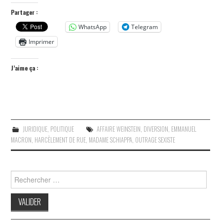
Partager :
WhatsApp
Telegram
Imprimer
J’aime ça :
JURIDIQUE
,
POLITIQUE
AFFAIRE WEINSTEIN
,
DIVERSION
,
EMMANUEL
MACRON
,
HARCÈLEMENT DE RUE
,
MADAME SCHIAPPA
,
OUTRAGE SEXISTE
Search
for: