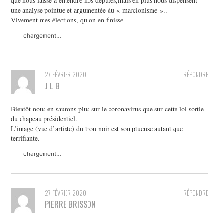
que nous laisse à entendre nos députés,mais en plus nous dispensent
une analyse pointue et argumentée du « marcionisme »..
Vivement mes élections, qu’on en finisse..
chargement…
27 FÉVRIER 2020
RÉPONDRE
J L B
Bientôt nous en saurons plus sur le coronavirus que sur cette loi sortie
du chapeau présidentiel.
L’image (vue d’artiste) du trou noir est somptueuse autant que
terrifiante.
chargement…
27 FÉVRIER 2020
RÉPONDRE
PIERRE BRISSON