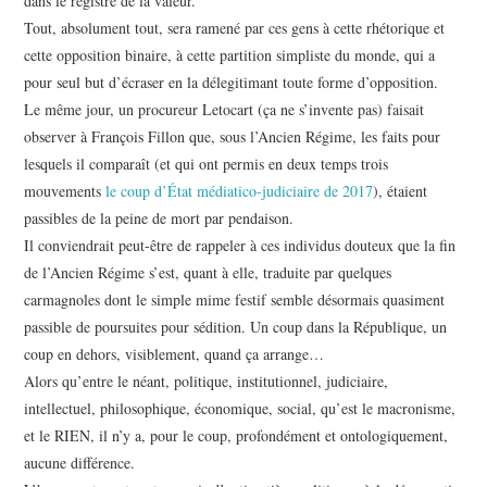
dans le registre de la valeur.
Tout, absolument tout, sera ramené par ces gens à cette rhétorique et
cette opposition binaire, à cette partition simpliste du monde, qui a
pour seul but d’écraser en la délegitimant toute forme d’opposition.
Le même jour, un procureur Letocart (ça ne s’invente pas) faisait
observer à François Fillon que, sous l’Ancien Régime, les faits pour
lesquels il comparaît (et qui ont permis en deux temps trois
mouvements
le coup d’État médiatico-judiciaire de 2017
), étaient
passibles de la peine de mort par pendaison.
Il conviendrait peut-être de rappeler à ces individus douteux que la fin
de l’Ancien Régime s’est, quant à elle, traduite par quelques
carmagnoles dont le simple mime festif semble désormais quasiment
passible de poursuites pour sédition. Un coup dans la République, un
coup en dehors, visiblement, quand ça arrange…
Alors qu’entre le néant, politique, institutionnel, judiciaire,
intellectuel, philosophique, économique, social, qu’est le macronisme,
et le RIEN, il n’y a, pour le coup, profondément et ontologiquement,
aucune différence.