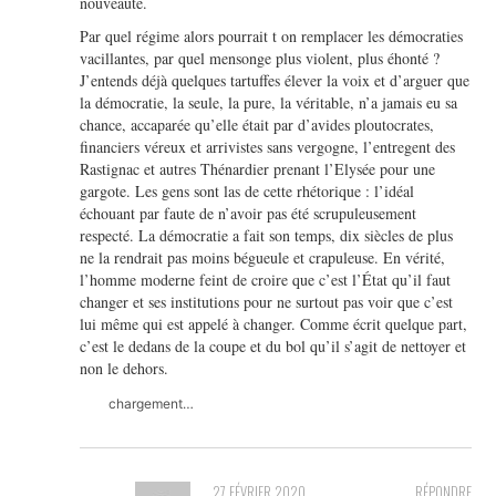
nouveauté.
Par quel régime alors pourrait t on remplacer les démocraties
vacillantes, par quel mensonge plus violent, plus éhonté ?
J’entends déjà quelques tartuffes élever la voix et d’arguer que
la démocratie, la seule, la pure, la véritable, n’a jamais eu sa
chance, accaparée qu’elle était par d’avides ploutocrates,
financiers véreux et arrivistes sans vergogne, l’entregent des
Rastignac et autres Thénardier prenant l’Elysée pour une
gargote. Les gens sont las de cette rhétorique : l’idéal
échouant par faute de n’avoir pas été scrupuleusement
respecté. La démocratie a fait son temps, dix siècles de plus
ne la rendrait pas moins bégueule et crapuleuse. En vérité,
l’homme moderne feint de croire que c’est l’État qu’il faut
changer et ses institutions pour ne surtout pas voir que c’est
lui même qui est appelé à changer. Comme écrit quelque part,
c’est le dedans de la coupe et du bol qu’il s’agit de nettoyer et
non le dehors.
chargement…
27 FÉVRIER 2020
RÉPONDRE