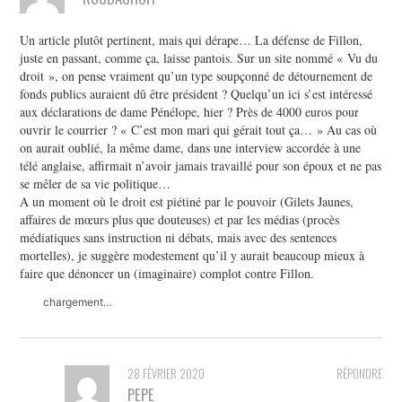
Un article plutôt pertinent, mais qui dérape… La défense de Fillon,
juste en passant, comme ça, laisse pantois. Sur un site nommé « Vu du
droit », on pense vraiment qu’un type soupçonné de détournement de
fonds publics auraient dû être président ? Quelqu’un ici s’est intéressé
aux déclarations de dame Pénélope, hier ? Près de 4000 euros pour
ouvrir le courrier ? « C’est mon mari qui gérait tout ça… » Au cas où
on aurait oublié, la même dame, dans une interview accordée à une
télé anglaise, affirmait n’avoir jamais travaillé pour son époux et ne pas
se mêler de sa vie politique…
A un moment où le droit est piétiné par le pouvoir (Gilets Jaunes,
affaires de mœurs plus que douteuses) et par les médias (procès
médiatiques sans instruction ni débats, mais avec des sentences
mortelles), je suggère modestement qu’il y aurait beaucoup mieux à
faire que dénoncer un (imaginaire) complot contre Fillon.
chargement…
28 FÉVRIER 2020
RÉPONDRE
PEPE