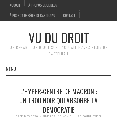
ACCUEIL
À PROPOS DE CE BLOG
À PROPOS DE RÉGIS DE CASTELNAU
CONTACT
VU DU DROIT
UN REGARD JURIDIQUE SUR L'ACTUALITÉ AVEC RÉGIS DE
CASTELNAU
MENU
ACCUEIL
L’HYPER-CENTRE DE MACRON :
BRÈVES
UN TROU NOIR QUI ABSORBE LA
DÉMOCRATIE
JURIDIQUE
27 FÉVRIER 2020
ANNE-SOPHIE CHAZAUD
63 COMMENTAIRES