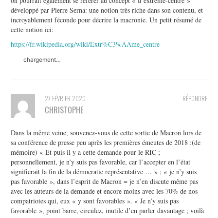
on pourrait également se référer au concept « d’extrême-centre »
développé par Pierre Serna: une notion très riche dans son contenu, et
incroyablement féconde pour décrire la macronie. Un petit résumé de
cette notion ici:
https://fr.wikipedia.org/wiki/Extr%C3%AAme_centre
chargement…
27 FÉVRIER 2020
RÉPONDRE
CHRISTOPHE
Dans la même veine, souvenez-vous de cette sortie de Macron lors de
sa conférence de presse peu après les premières émeutes de 2018 :(de
mémoire) « Et puis il y a cette demande pour le RIC ;
personnellement, je n’y suis pas favorable, car l’accepter en l’état
signifierait la fin de la démocratie représentative … » ; « je n’y suis
pas favorable », dans l’esprit de Macron = je n’en discute même pas
avec les auteurs de la demande et encore moins avec les 70% de nos
compatriotes qui, eux « y sont favorables ». « Je n’y suis pas
favorable », point barre, circulez, inutile d’en parler davantage ; voilà