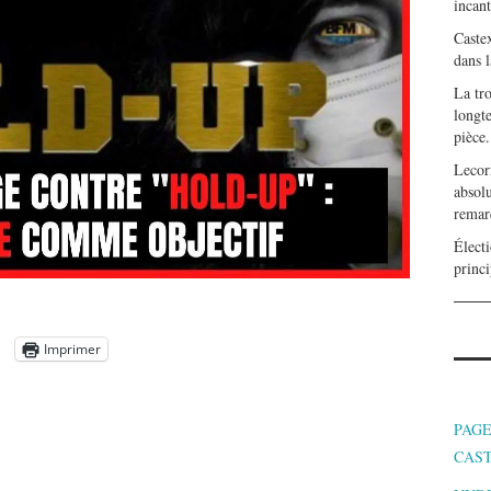
incan
Caste
dans l
La tr
longte
pièce.
Lecor
absolu
remar
Électi
princi
Imprimer
PAGE
CAS