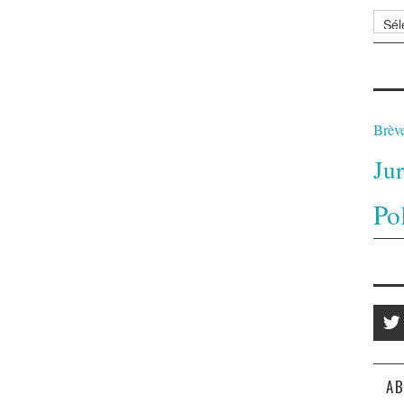
Archi
Brèv
Ju
Po
AB