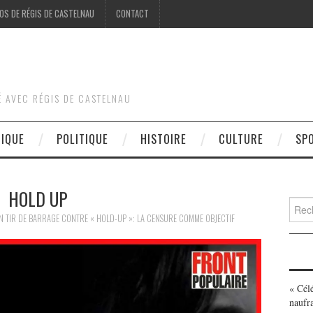
OS DE RÉGIS DE CASTELNAU
CONTACT
É AVEC RÉGIS DE CASTELNAU
DIQUE
POLITIQUE
HISTOIRE
CULTURE
SP
HOLD UP
Searc
for:
N
TIR DE BARRAGE CONTRE « HOLD-UP »: LA CENSURE COMME OBJECTIF
« Cél
naufr