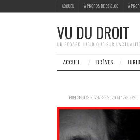
ACCUEIL
À PROPOS DE CE BLOG
À PROP
VU DU DROIT
UN REGARD JURIDIQUE SUR L'ACTUALIT
ACCUEIL
BRÈVES
JURI
PUBLISHED
13 NOVEMBRE 2020
AT
1279 × 720
I