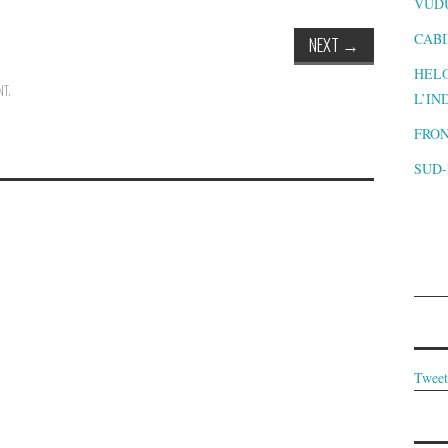
VUD
CABI
NEXT
→
HELO
NT
.
L’IN
FRON
SUD
Tweet