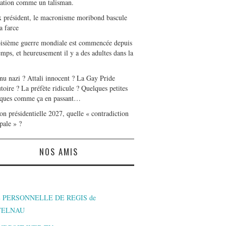
tation comme un talisman.
x président, le macronisme moribond bascule
a farce
oisième guerre mondiale est commencée depuis
mps, et heureusement il y a des adultes dans la
nu nazi ? Attali innocent ? La Gay Pride
toire ? La préfète ridicule ? Quelques petites
ques comme ça en passant…
on présidentielle 2027, quelle « contradiction
pale » ?
NOS AMIS
 PERSONNELLE DE REGIS de
TELNAU