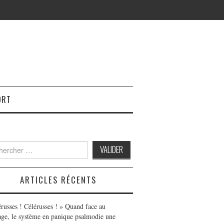
ORT
h
ARTICLES RÉCENTS
érusses ! Célérusses ! » Quand face au
age, le système en panique psalmodie une