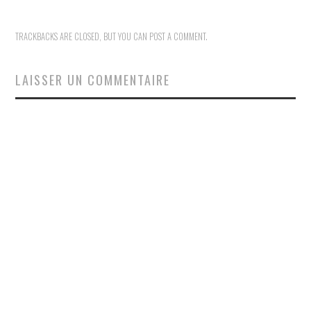
TRACKBACKS ARE CLOSED, BUT YOU CAN
POST A COMMENT
.
LAISSER UN COMMENTAIRE