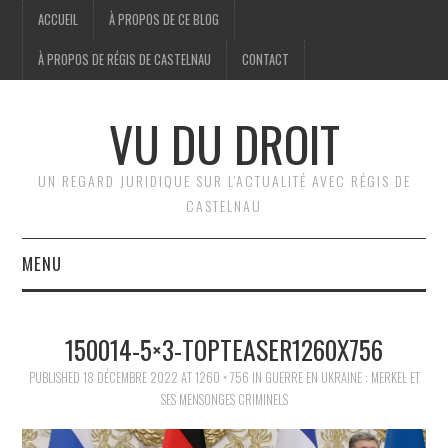
ACCUEIL
À PROPOS DE CE BLOG
À PROPOS DE RÉGIS DE CASTELNAU
CONTACT
VU DU DROIT
UN REGARD JURIDIQUE SUR L'ACTUALITÉ AVEC RÉGIS DE
CASTELNAU
MENU
ACCUEIL
150014-5×3-TOPTEASER1260X756
BRÈVES
PUBLISHED
18 DÉCEMBRE 2022
AT
1260 × 756
IN
GUERRE EN UKRAINE : MERKEL ET
SES MENSONGES CRIMINELS
JURIDIQUE