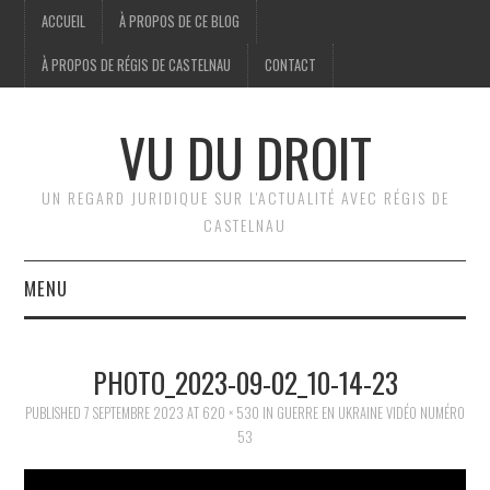
ACCUEIL
À PROPOS DE CE BLOG
À PROPOS DE RÉGIS DE CASTELNAU
CONTACT
VU DU DROIT
UN REGARD JURIDIQUE SUR L'ACTUALITÉ AVEC RÉGIS DE
CASTELNAU
MENU
ACCUEIL
PHOTO_2023-09-02_10-14-23
BRÈVES
PUBLISHED
7 SEPTEMBRE 2023
AT
620 × 530
IN
GUERRE EN UKRAINE VIDÉO NUMÉRO
53
JURIDIQUE