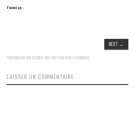
J’aime ça :
NEXT
→
TRACKBACKS ARE CLOSED, BUT YOU CAN
POST A COMMENT
.
LAISSER UN COMMENTAIRE