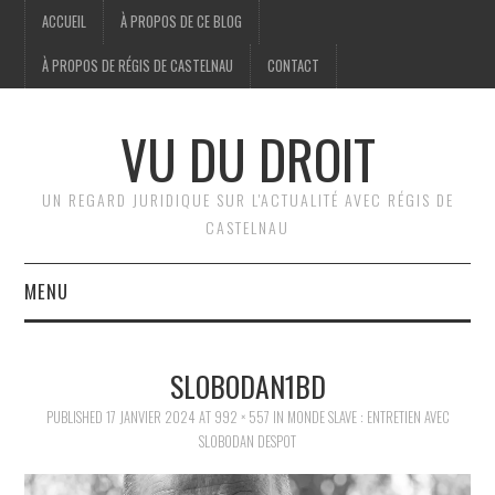
ACCUEIL
À PROPOS DE CE BLOG
À PROPOS DE RÉGIS DE CASTELNAU
CONTACT
VU DU DROIT
UN REGARD JURIDIQUE SUR L'ACTUALITÉ AVEC RÉGIS DE
CASTELNAU
MENU
ACCUEIL
SLOBODAN1BD
BRÈVES
PUBLISHED
17 JANVIER 2024
AT
992 × 557
IN
MONDE SLAVE : ENTRETIEN AVEC
SLOBODAN DESPOT
JURIDIQUE