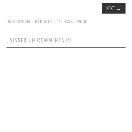
NEXT
→
TRACKBACKS ARE CLOSED, BUT YOU CAN
POST A COMMENT
.
LAISSER UN COMMENTAIRE