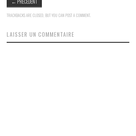
←
PRECÉDENT
TRACKBACKS ARE CLOSED, BUT YOU CAN
POST A COMMENT
.
LAISSER UN COMMENTAIRE