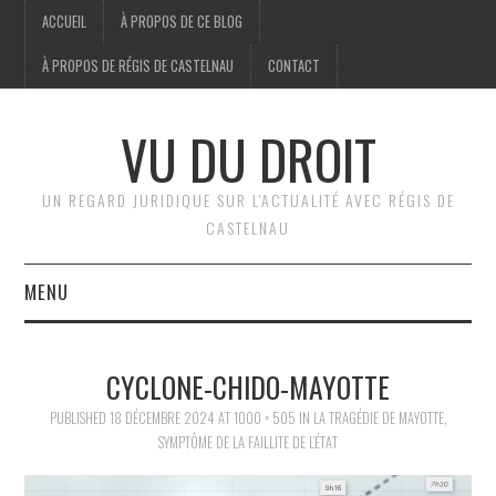
ACCUEIL
À PROPOS DE CE BLOG
À PROPOS DE RÉGIS DE CASTELNAU
CONTACT
VU DU DROIT
UN REGARD JURIDIQUE SUR L'ACTUALITÉ AVEC RÉGIS DE
CASTELNAU
MENU
ACCUEIL
CYCLONE-CHIDO-MAYOTTE
BRÈVES
PUBLISHED
18 DÉCEMBRE 2024
AT
1000 × 505
IN
LA TRAGÉDIE DE MAYOTTE,
SYMPTÔME DE LA FAILLITE DE L’ÉTAT
JURIDIQUE