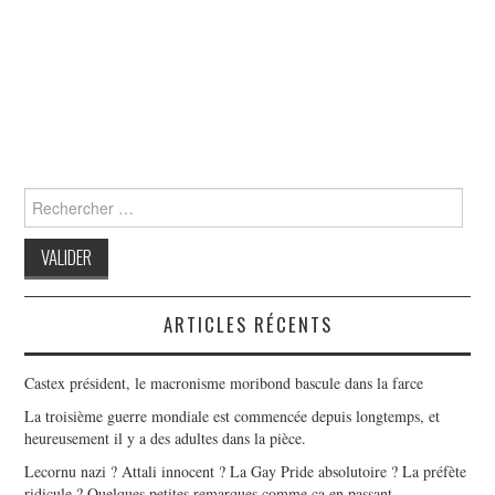
Search
for:
ARTICLES RÉCENTS
Castex président, le macronisme moribond bascule dans la farce
La troisième guerre mondiale est commencée depuis longtemps, et
heureusement il y a des adultes dans la pièce.
Lecornu nazi ? Attali innocent ? La Gay Pride absolutoire ? La préfète
ridicule ? Quelques petites remarques comme ça en passant…