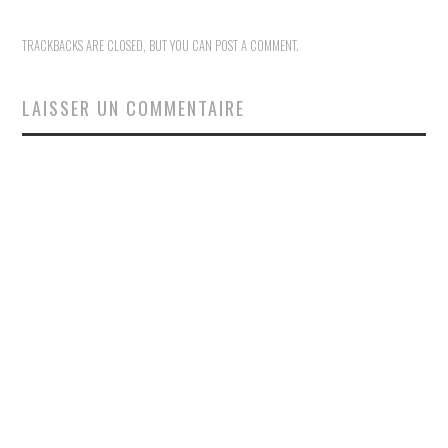
TRACKBACKS ARE CLOSED, BUT YOU CAN
POST A COMMENT
.
LAISSER UN COMMENTAIRE