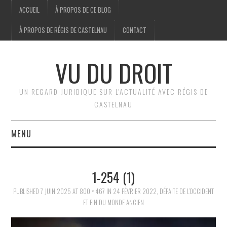
ACCUEIL
À PROPOS DE CE BLOG
À PROPOS DE RÉGIS DE CASTELNAU
CONTACT
VU DU DROIT
UN REGARD JURIDIQUE SUR L'ACTUALITÉ AVEC RÉGIS DE
CASTELNAU
MENU
ACCUEIL
1-254 (1)
BRÈVES
PUBLISHED
7 JUIN 2025
AT
800 × 467
IN
24 FÉVRIER 2022, DÉFAITE DE L’OCCIDENT
ET FIN DU MONDE ANCIEN
JURIDIQUE