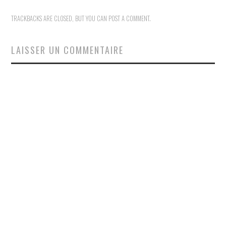
TRACKBACKS ARE CLOSED, BUT YOU CAN
POST A COMMENT
.
LAISSER UN COMMENTAIRE