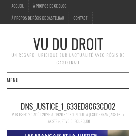
ACCUEIL
À PROPOS DE CE BLOG
À PROPOS DE RÉGIS DE CASTELNAU
CONTACT
VU DU DROIT
UN REGARD JURIDIQUE SUR L'ACTUALITÉ AVEC RÉGIS DE
CASTELNAU
MENU
ACCUEIL
DNS_JUSTICE_1_633ED8C63CD02
BRÈVES
PUBLISHED
20 AOÛT 2025
AT
1920 × 1080
IN
OUI LA JUSTICE FRANÇAISE EST «
LAXISTE », ET VOICI POURQUOI
JURIDIQUE