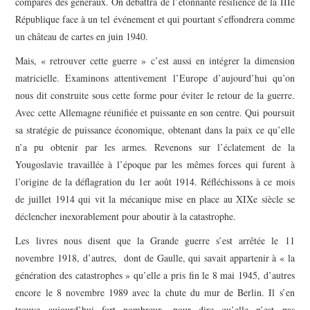
comparés des généraux. On débattra de l’étonnante résilience de la IIIe
République face à un tel événement et qui pourtant s’effondrera comme
un château de cartes en juin 1940.
Mais, « retrouver cette guerre » c’est aussi en intégrer la dimension
matricielle. Examinons attentivement l’Europe d’aujourd’hui qu’on
nous dit construite sous cette forme pour éviter le retour de la guerre.
Avec cette Allemagne réunifiée et puissante en son centre. Qui poursuit
sa stratégie de puissance économique, obtenant dans la paix ce qu’elle
n’a pu obtenir par les armes. Revenons sur l’éclatement de la
Yougoslavie travaillée à l’époque par les mêmes forces qui furent à
l’origine de la déflagration du 1er août 1914. Réfléchissons à ce mois
de juillet 1914 qui vit la mécanique mise en place au XIXe siècle se
déclencher inexorablement pour aboutir à la catastrophe.
Les livres nous disent que la Grande guerre s’est arrêtée le 11
novembre 1918, d’autres, dont de Gaulle, qui savait appartenir à « la
génération des catastrophes » qu’elle a pris fin le 8 mai 1945, d’autres
encore le 8 novembre 1989 avec la chute du mur de Berlin. Il s’en
trouve aujourd’hui fort nombreux, pour dire qu’elle n’est pas