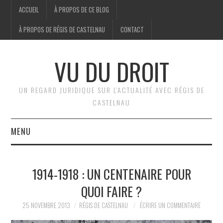
ACCUEIL
À PROPOS DE CE BLOG
À PROPOS DE RÉGIS DE CASTELNAU
CONTACT
VU DU DROIT
UN REGARD JURIDIQUE SUR L'ACTUALITÉ AVEC RÉGIS DE
CASTELNAU
MENU
ACCUEIL
1914-1918 : UN CENTENAIRE POUR
BRÈVES
QUOI FAIRE ?
JURIDIQUE
25 NOVEMBRE 2013
RÉGIS DE CASTELNAU
ÉCRIRE UN COMMENTAIRE