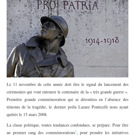
POLITIQUE
HISTOIRE
CULTURE
SPORT
Le 11 novembre de cette année doit être le signal du lancement des
cérémonies qui vont entourer le centenaire de la « très grande guerre ».
Première grande commémoration qui se déroulera en l’absence des
témoins de la tragédie, le dernier poilu Lazare Ponticelli nous ayant
quittés le 15 mars 2008.
La classe politique, toutes tendances confondues, se prépare. Pour être
1
au premier rang des commémorations
, pour prendre les initiatives