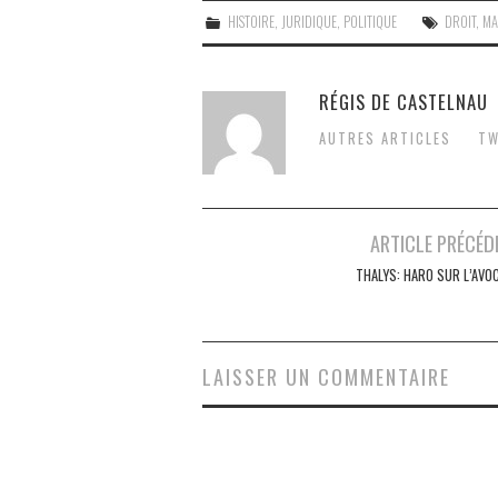
HISTOIRE
,
JURIDIQUE
,
POLITIQUE
DROIT
,
MA
RÉGIS DE CASTELNAU
AUTRES ARTICLES
TW
Post
ARTICLE PRÉCÉD
navigation
THALYS: HARO SUR L’AVOC
LAISSER UN COMMENTAIRE