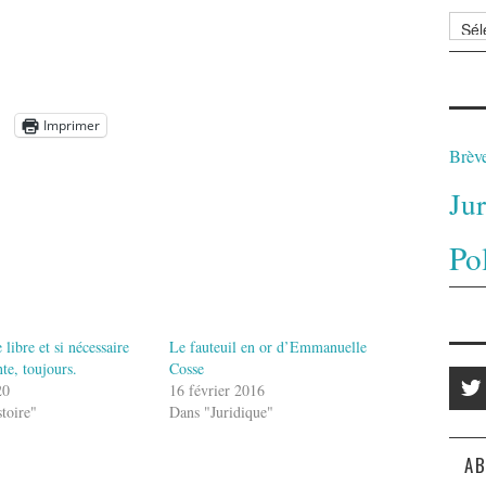
Archi
Imprimer
Brèv
Ju
Po
libre et si nécessaire
Le fauteuil en or d’Emmanuelle
te, toujours.
Cosse
20
16 février 2016
toire"
Dans "Juridique"
AB