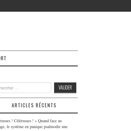
ORT
h
ARTICLES RÉCENTS
érusses ! Célérusses ! » Quand face au
age, le système en panique psalmodie une