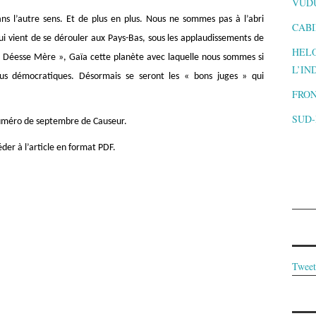
VUD
ans l’autre sens. Et de plus en plus. Nous ne sommes pas à l’abri
CABI
qui vient de se dérouler aux Pays-Bas, sous les applaudissements de
HELO
a « Déesse Mère », Gaïa cette planète avec laquelle nous sommes si
L’IN
us démocratiques. Désormais se seront les « bons juges » qui
FRON
SUD
e numéro de septembre de Causeur.
céder à l’article en format PDF.
Tweet