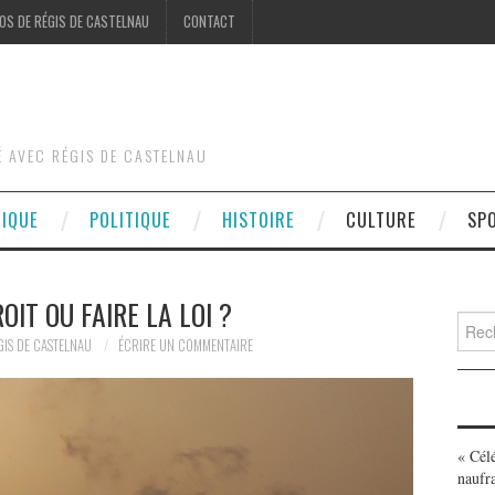
OS DE RÉGIS DE CASTELNAU
CONTACT
É AVEC RÉGIS DE CASTELNAU
DIQUE
POLITIQUE
HISTOIRE
CULTURE
SP
OIT OU FAIRE LA LOI ?
Searc
for:
GIS DE CASTELNAU
ÉCRIRE UN COMMENTAIRE
« Cél
naufr