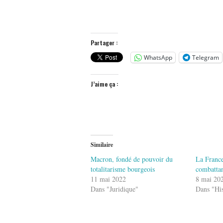
Partager :
WhatsApp
Telegram
J’aime ça :
Similaire
Macron, fondé de pouvoir du
La France 
totalitarisme bourgeois
combattan
11 mai 2022
8 mai 20
Dans "Juridique"
Dans "His