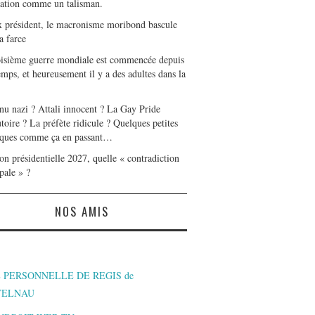
tation comme un talisman.
x président, le macronisme moribond bascule
a farce
oisième guerre mondiale est commencée depuis
mps, et heureusement il y a des adultes dans la
nu nazi ? Attali innocent ? La Gay Pride
toire ? La préfète ridicule ? Quelques petites
ques comme ça en passant…
on présidentielle 2027, quelle « contradiction
pale » ?
NOS AMIS
 PERSONNELLE DE REGIS de
TELNAU