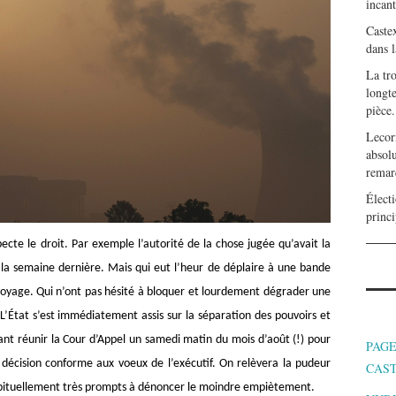
incan
Caste
dans l
La tr
longte
pièce.
Lecor
absolu
remar
Électi
princi
ecte le droit. Par exemple l’autorité de la chose jugée qu’avait la
e la semaine dernière. Mais qui eut l’heur de déplaire à une bande
voyage. Qui n’ont pas hésité à bloquer et lourdement dégrader une
L’État s’est immédiatement assis sur la séparation des pouvoirs et
sant réunir la Cour d’Appel un samedi matin du mois d’août (!) pour
PAGE
 décision conforme aux voeux de l’exécutif. On relèvera la pudeur
CAS
habituellement très prompts à dénoncer le moindre empiètement.