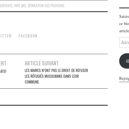
GISTRATS
,
PAYS BAS
,
SÉPARATION DES POUVOIRS
Saisi
ce blo
articl
ITTER
FACEBOOK
Adres
e-
mail
A
ENT
ARTICLE SUIVANT
LES MAIRES N’ONT PAS LE DROIT DE REFUSER
ATE!
LES RÉFUGIÉS MUSULMANS DANS LEUR
Rejoi
COMMUNE.