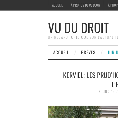
ACCUEIL
À PROPOS DE CE BLOG
À PROP
VU DU DROIT
UN REGARD JURIDIQUE SUR L'ACTUALIT
ACCUEIL
BRÈVES
JURI
KERVIEL: LES PRUD’
L’
9 JUIN 2016