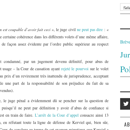
Archi
 est coupable d’avoir fait ceci »
, le juge civil
ne peut pas dire
:
«
ne certaine cohérence dans les différents volets d’une même affaire,
Brèv
t de façon assez évidente par l’ordre public supérieur au respect
Ju
ent condamné, par un jugement devenu définitif, pour abus de
Po
et usage – la Cour de cassation ayant
rejeté le pourvoi
sur le volet
, au prix d’un revirement très inattendu de jurisprudence, acceptant
le une part de la responsabilité de son préjudice du fait de sa
 vendus).
ce, le juge pénal a évidemment dû se pencher sur la question de
, puisqu’il ne peut par définition y avoir d’abus de confiance si
est en train de faire.
L’arrêt de la Cour d’appel
consacre ainsi 13
n, en réfutant toute la ligne de défense de Kerviel qui, bien sûr,
AB
a Cour de conclure au terme de cet examen minutieux que Kerviel a