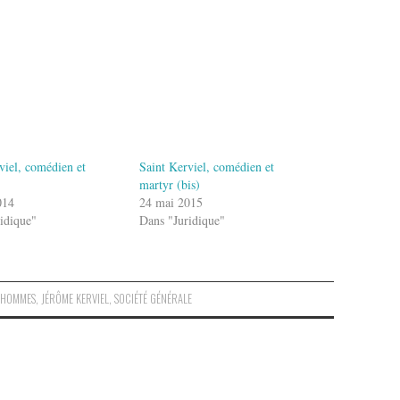
viel, comédien et
Saint Kerviel, comédien et
martyr (bis)
014
24 mai 2015
idique"
Dans "Juridique"
D’HOMMES
,
JÉRÔME KERVIEL
,
SOCIÉTÉ GÉNÉRALE