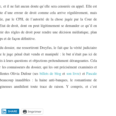
, et il ne fait aucun doute qu’elle sera censurée en appel. Elle est
uste d’une erreur de droit comme cela arrive régulièrement, mais
ée, par le CPH, de l’autorité de la chose jugée par la Cour de
’Etat de droit, dont on peut légitimement se demander ce qu’il en
nchir des règles de droit pour rendre une décision médiatique, plan
s et de façon définitive.
u dossier, me ressortiront Dreyfus, le fait que la vérité judiciaire
ue le juge pénal était vendu et manipulé : le but n’était pas ici de
ois à leurs questions et objections prétendument dérangeantes. Cela
par les connaisseurs du dossier, qui les ont précisément examinées et
llentes Olivia Dufour (ses
billets de blog
et
son livre
) et
Pascale
beaucoup inaudibles : la haine anti-banques, le romantisme de
ineuses annihilent toute trace de raison. Y compris, et c’est
Imprimer
SHARE