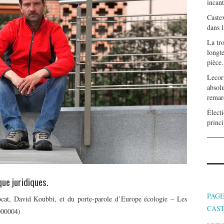
incan
Caste
dans l
La tr
longte
pièce.
Lecor
absolu
remar
Électi
princi
ue juridiques.
PAGE
ocat, David Koubbi, et du porte-parole d’Europe écologie – Les
CAS
000004)