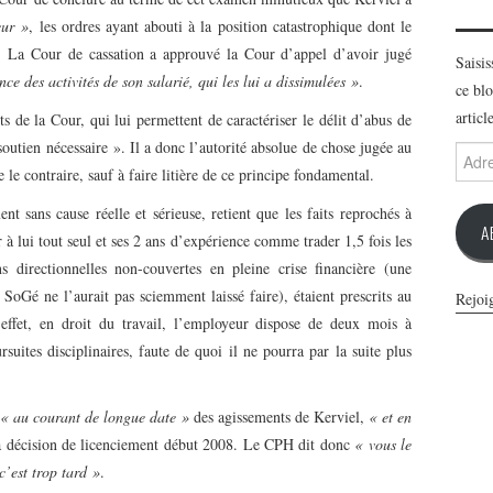
eur »
, les ordres ayant abouti à la position catastrophique dont le
. La Cour de cassation a approuvé la Cour d’appel d’avoir jugé
Saisi
e des activités de son salarié, qui les lui a dissimulées »
.
ce blo
articl
s de la Cour, qui lui permettent de caractériser le délit d’abus de
soutien nécessaire ». Il a donc l’autorité absolue de chose jugée au
Adres
e-
e le contraire, sauf à faire litière de ce principe fondamental.
mail
t sans cause réelle et sérieuse, retient que les faits reprochés à
A
à lui tout seul et ses 2 ans d’expérience comme trader 1,5 fois les
 directionnelles non-couvertes en pleine crise financière (une
 SoGé ne l’aurait pas sciemment laissé faire), étaient prescrits au
Rejoi
ffet, en droit du travail, l’employeur dispose de deux mois à
suites disciplinaires, faute de quoi il ne pourra par la suite plus
« au courant de longue date »
des agissements de Kerviel,
« et en
a décision de licenciement début 2008. Le CPH dit donc
« vous le
c’est trop tard »
.