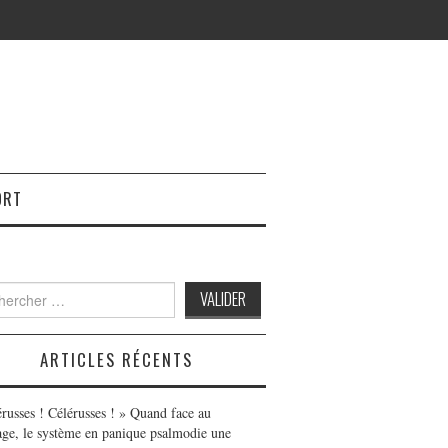
ORT
h
ARTICLES RÉCENTS
érusses ! Célérusses ! » Quand face au
age, le système en panique psalmodie une