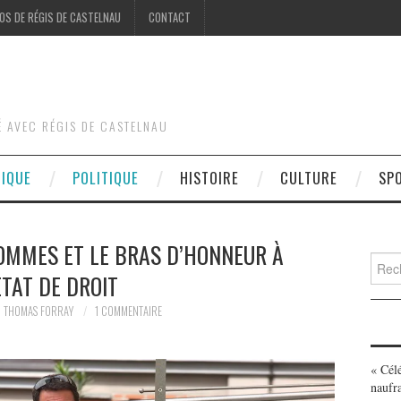
OS DE RÉGIS DE CASTELNAU
CONTACT
É AVEC RÉGIS DE CASTELNAU
DIQUE
POLITIQUE
HISTOIRE
CULTURE
SP
HOMMES ET LE BRAS D’HONNEUR À
Searc
ETAT DE DROIT
for:
THOMAS FORRAY
1 COMMENTAIRE
« Cél
naufr