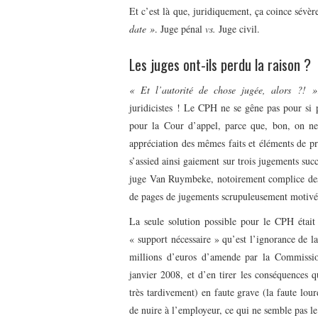
Et c’est là que, juridiquement, ça coince sévè
date »
. Juge pénal
vs.
Juge civil.
Les juges ont-ils perdu la raison ?
« Et l’autorité de chose jugée, alors ?! »
juridicistes ! Le CPH ne se gêne pas pour si p
pour la Cour d’appel, parce que, bon, on ne
appréciation des mêmes faits et éléments de pre
s’assied ainsi gaiement sur trois jugements suc
juge Van Ruymbeke, notoirement complice des 
de pages de jugements scrupuleusement motivés.
La seule solution possible pour le CPH était
« support nécessaire » qu’est l’ignorance de la
millions d’euros d’amende par la Commission
janvier 2008, et d’en tirer les conséquences q
très tardivement) en faute grave (la faute lou
de nuire à l’employeur, ce qui ne semble pas le 