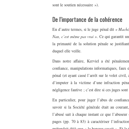
sont le soutien nécessaire »).
De l’importance de la cohérence
En d’autre termes, si le juge pénal dit
« Machin
Nan, c’est même pas vrai »
. Ce qui garantit u
la primauté de la solution pénale se justifian
duquel elle veille.
Dans notre affaire, Kerviel a été pénalem
confiance, manipulations informatiques, faux 
pénal (et ayant cassé l’arrêt sur le volet civil
d’imputer à la victime d’une infraction péna
négligence fautive ; c’est dire si ces juges sont
En particulier, pour juger l’abus de confian
savoir si la Société générale était au courant
l’abusé sait à chaque instant ce que l’abuseur 
pages (pp. 70 à 83) à caractériser l’infractio
prétendait déjà que « la banque savait ». Et l