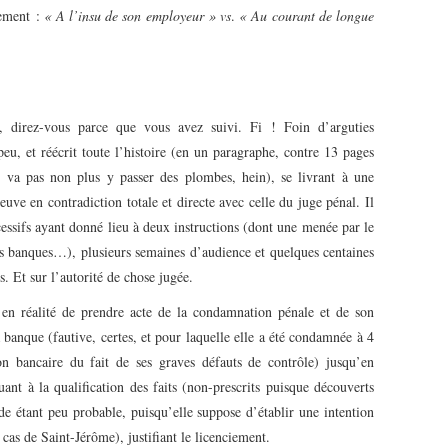
rement :
« A l’insu de son employeur »
vs
.
« Au courant de longue
, direz-vous parce que vous avez suivi. Fi ! Foin d’arguties
eu, et réécrit toute l’histoire (en un paragraphe, contre 13 pages
 va pas non plus y passer des plombes, hein), se livrant à une
uve en contradiction totale et directe avec celle du juge pénal. Il
cessifs ayant donné lieu à deux instructions (dont une menée par le
banques…), plusieurs semaines d’audience et quelques centaines
 Et sur l’autorité de chose jugée.
 en réalité de prendre acte de la condamnation pénale et de son
 banque (fautive, certes, et pour laquelle elle a été condamnée à 4
 bancaire du fait de ses graves défauts de contrôle) jusqu’en
uant à la qualification des faits (non-prescrits puisque découverts
rde étant peu probable, puisqu’elle suppose d’établir une intention
cas de Saint-Jérôme), justifiant le licenciement.