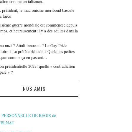
tation comme un talisman.
x président, le macronisme moribond bascule
a farce
oisième guerre mondiale est commencée depuis
mps, et heureusement il y a des adultes dans la
nu nazi ? Attali innocent ? La Gay Pride
toire ? La préfète ridicule ? Quelques petites
ques comme ça en passant…
on présidentielle 2027, quelle « contradiction
pale » ?
NOS AMIS
 PERSONNELLE DE REGIS de
TELNAU