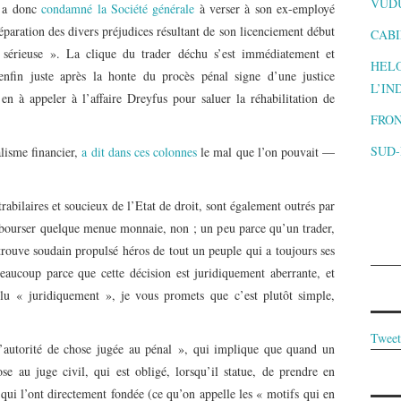
VUD
) a donc
condamné la Société générale
à verser à son ex-employé
aration des divers préjudices résultant de son licenciement début
CABI
 sérieuse ». La clique du trader déchu s’est immédiatement et
HELO
nfin juste après la honte du procès pénal signe d’une justice
L’IN
en à appeler à l’affaire Dreyfus pour saluer la réhabilitation de
FRON
SUD
alisme financier,
a dit dans ces colonnes
le mal que l’on pouvait —
rabilaires et soucieux de l’Etat de droit, sont également outrés par
débourser quelque menue monnaie, non ; un peu parce qu’un trader,
 trouve soudain propulsé héros de tout un peuple qui a toujours ses
beaucoup parce que cette décision est juridiquement aberrante, et
lu « juridiquement », je vous promets que c’est plutôt simple,
Tweet
 l’autorité de chose jugée au pénal », qui implique que quand un
se au juge civil, qui est obligé, lorsqu’il statue, de prendre en
 qui l’ont directement fondée (ce qu’on appelle les « motifs qui en